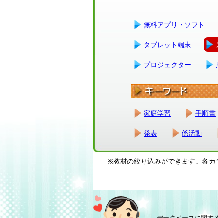
無料アプリ・ソフト
タブレット端末
プロジェクター
家庭学習
手順書
発表
係活動
※教材の絞り込みができます。各カ
データベースに関す