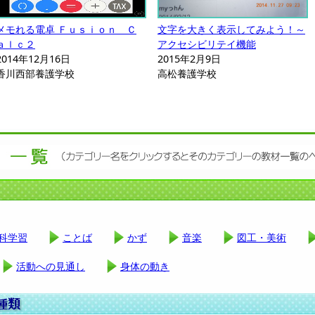
メモれる電卓 Ｆｕｓｉｏｎ Ｃ
文字を大きく表示してみよう！～
ａｌｃ２
アクセシビリテイ機能
2014年12月16日
2015年2月9日
香川西部養護学校
高松養護学校
科学習
ことば
かず
音楽
図工・美術
活動への見通し
身体の動き