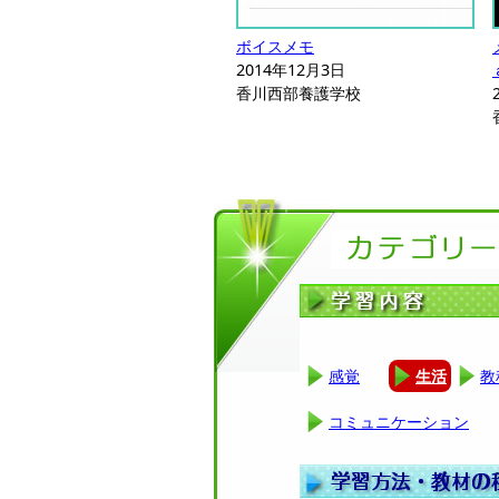
ボイスメモ
2014年12月3日
香川西部養護学校
感覚
生活
教
コミュニケーション