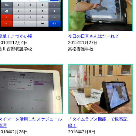
簡単！こづかい帳
今日の日直さんはだーれ？
2014年12月4日
2015年1月27日
香川西部養護学校
高松養護学校
タイマーを活用したスケジュール
「タイムラプス機能」で観察記
管理
録！
2016年2月26日
2016年2月6日