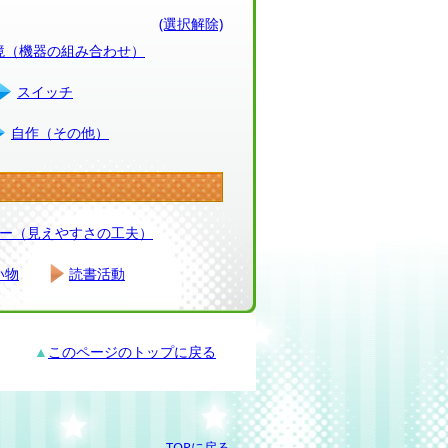
(選択解除)
環境（機器の組み合わせ）
スイッチ
自作（その他）
ー（見えやすさの工夫）
い物
読書活動
▲
このページのトップに戻る
TOPに戻る