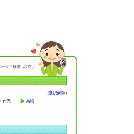
(選択解除)
作業
余暇