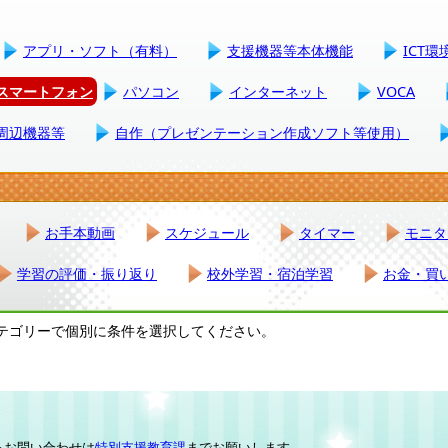
アプリ・ソフト（有料）
支援機器等本体機能
ICT
スマートフォン
パソコン
インターネット
VOCA
周辺機器等
自作（プレゼンテーション作成ソフト等使用）
お手本動画
スケジュール
タイマー
モニタ
学習の評価・振り返り
校外学習・宿泊学習
お金・買
テゴリーで個別に条件を選択してください。
るお問い合わせは
特別支援教育課
までお願いします。