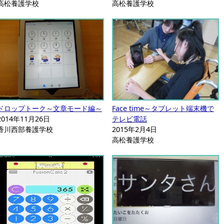
高松養護学校
高松養護学校
ドロップトーク～文章モード編～
Face time～タブレット端末機で
2014年11月26日
テレビ電話
香川西部養護学校
2015年2月4日
高松養護学校