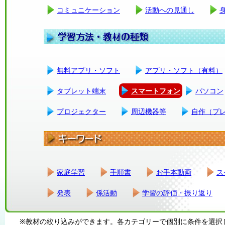
コミュニケーション
活動への見通し
無料アプリ・ソフト
アプリ・ソフト（有料）
タブレット端末
スマートフォン
パソコン
プロジェクター
周辺機器等
自作（プ
家庭学習
手順書
お手本動画
ス
発表
係活動
学習の評価・振り返り
※教材の絞り込みができます。各カテゴリーで個別に条件を選択