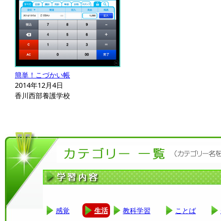
簡単！こづかい帳
2014年12月4日
香川西部養護学校
感覚
生活
教科学習
ことば