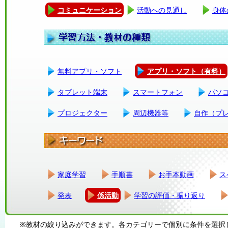
コミュニケーション
活動への見通し
身体
無料アプリ・ソフト
アプリ・ソフト（有料）
タブレット端末
スマートフォン
パソ
プロジェクター
周辺機器等
自作（プ
家庭学習
手順書
お手本動画
ス
発表
係活動
学習の評価・振り返り
※教材の絞り込みができます。各カテゴリーで個別に条件を選択