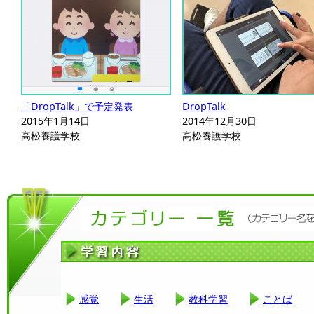
「DropTalk」で予定発表
DropTalk
2015年1月14日
2014年12月30日
高松養護学校
高松養護学校
感覚
生活
教科学習
ことば