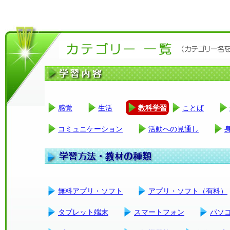
感覚
生活
教科学習
ことば
コミュニケーション
活動への見通し
無料アプリ・ソフト
アプリ・ソフト（有料）
タブレット端末
スマートフォン
パソ