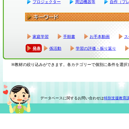
プロジェクター
周辺機器等
自作（プ
家庭学習
手順書
お手本動画
ス
発表
係活動
学習の評価・振り返り
※教材の絞り込みができます。各カテゴリーで個別に条件を選択
データベースに関するお問い合わせは
特別支援教育