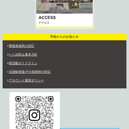
学校からのお知らせ
○
警報発表時の対応
○
いじめ防止基本方針
○
部活動ガイドライン
○
北朝鮮弾道ﾐｻｲﾙ発射時の対応
○
アカウント運用ポリシー