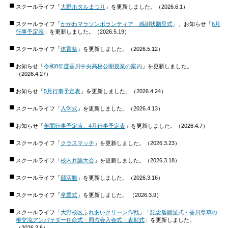
スクールライフ「
大野ホタルまつり
」を更新しました。（2026.6.1）
スクールライフ「
かがわマラソンボランティア 感謝状贈呈式
」、お知らせ「
6月
行事予定表
」を更新しました。（2026.5.19）
スクールライフ「
体育祭
」を更新しました。（2026.5.12）
お知らせ「
令和8年度香川中央高校公開授業の案内
」を更新しました。
（2026.4.27）
お知らせ「
5月行事予定表
」を更新しました。（2026.4.24）
スクールライフ「
入学式
」を更新しました。（2026.4.13）
お知らせ「
年間行事予定表、4月行事予定表
」を更新しました。（2026.4.7）
スクールライフ「
クラスマッチ
」を更新しました。（2026.3.23）
スクールライフ「
校内弁論大会
」を更新しました。（2026.3.18）
スクールライフ「
部活動
」を更新しました。（2026.3.16）
スクールライフ「
卒業式
」を更新しました。 （2026.3.9）
スクールライフ「
大野校区ふれあいクリーン作戦
」「
記念盾贈呈式・香川県草の
根交流アンバサダー任命式・同窓会入会式・表彰式
」を更新しました。
（2026.3.6）