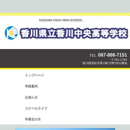
KAGAWA CHUO HIGH SCHOOL
087-886-7151
TEL.
〒761-1794
香川県高松市香川町大野2001番地
トップページ
トップページ
学校案内
校長より
教育目標・スクールポリシー
コース制
教育課程
進路状況
生徒心得
お知らせ
行事予定
学校評価
その他
スクールライフ
部活動
学校行事
スクールライフ
卒業生の方
教育実習
各種証明書