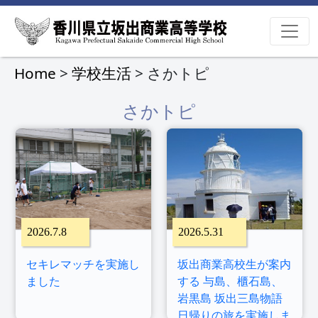
Home
>
学校生活
> さかトピ
さかトピ
2026.7.8
2026.5.31
セキレマッチを実施し
坂出商業高校生が案内
ました
する 与島、櫃石島、
岩黒島 坂出三島物語
日帰りの旅を実施しま