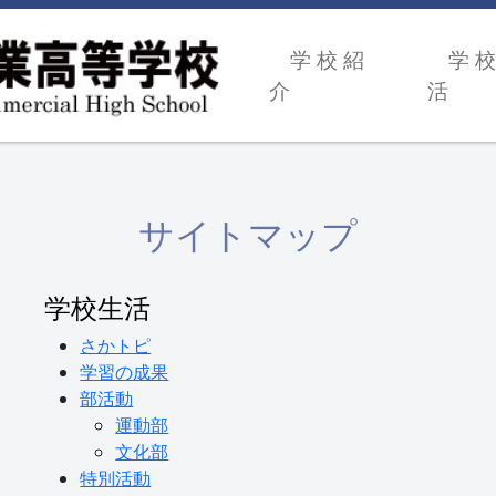
学 校 紹
学 校
介
活
サイトマップ
学校生活
さかトピ
学習の成果
部活動
運動部
文化部
特別活動