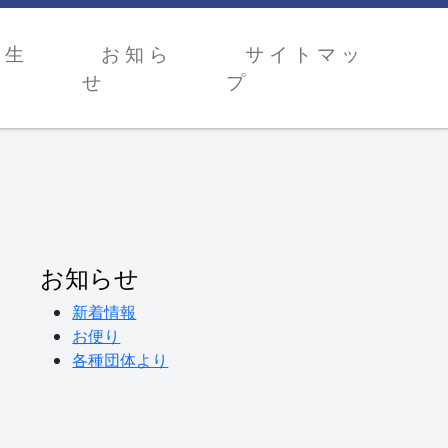
 生
お 知 ら
サ イ ト マ ッ
せ
プ
お知らせ
新着情報
お便り
各種団体より