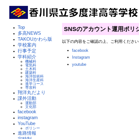
Top
SNSのアカウント運用ポリ
多高NEWS
TAKOUかわら版
以下の内容をご確認の上、ご利用ください
学校案内
facebook
行事予定
学科紹介
Instagram
機械科
youtube
電気科
土木科
建築科
海洋技術科
海洋生産科
進学コース
専攻科
翔洋丸だより
課外活動
運動部
文化部
facebook
instagram
YouTube
ポリシー
進路情報
定時制