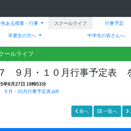
特色ある授業・行事
スクールライフ
行事予定
卒業生の方へ
中学生の皆さんへ
クールライフ
R7 ９月・１０月行事予定表 
25年8月27日 19時53分
 ９月・10月行事予定表.pdf
前へ
一覧へ