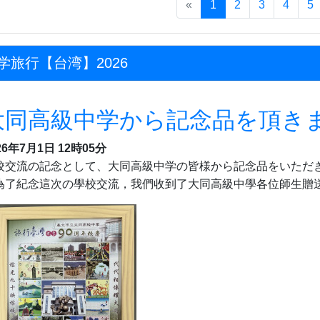
«
1
2
3
4
5
学旅行【台湾】2026
大同高級中学から記念品を頂き
26年7月1日 12時05分
校交流の記念として、大同高級中学の皆様から記念品をいただ
為了紀念這次の學校交流，我們收到了大同高級中學各位師生贈