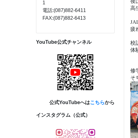
後
1
高
電話:(087)882-6411
FAX:(087)882-6413
J
疲
YouTube公式チャンネル
校
体
修
そ
公式YouTubeへは
こちら
から
インスタグラム（公式）