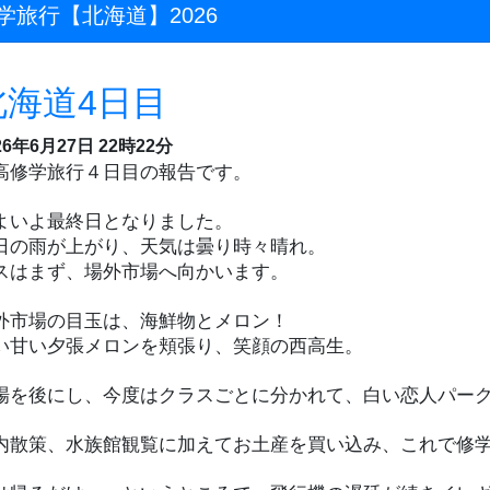
学旅行【北海道】2026
北海道4日目
26年6月27日 22時22分
高修学旅行４日目の報告です。
よいよ最終日となりました。
日の雨が上がり、天気は曇り時々晴れ。
スはまず、場外市場へ向かいます。
外市場の目玉は、海鮮物とメロン！
い甘い夕張メロンを頬張り、笑顔の西高生。
場を後にし、今度はクラスごとに分かれて、白い恋人パークとAO
内散策、水族館観覧に加えてお土産を買い込み、これで修