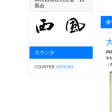
風会
修
カウンタ
20
学
（
COUNTER
𝟙𝟘𝟟𝟜𝟙𝟘𝟜