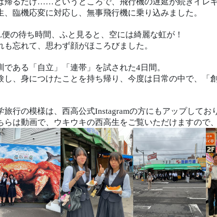
は帰るだけ……というところで、飛行機の遅延が続きイレ
生、臨機応変に対応し、無事飛行機に乗り込みました。
AL便の待ち時間、ふと見ると、空には綺麗な虹が！
れも忘れて、思わず顔がほころびました。
訓である「自立」「連帯」を試された4日間。
験し、身につけたことを持ち帰り、今度は日常の中で、「
学旅行の模様は、西高公式Instagramの方にもアップしてお
ちらは動画で、ウキウキの西高生をご覧いただけますので