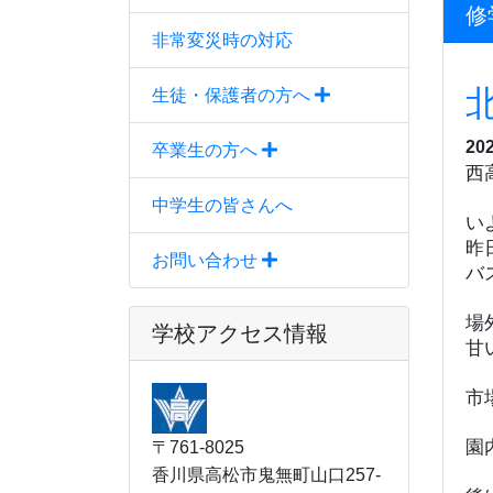
修
非常変災時の対応
生徒・保護者の方へ
20
卒業生の方へ
西
中学生の皆さんへ
い
昨
お問い合わせ
バ
場
学校アクセス情報
甘
市
園
〒761-8025
香川県高松市鬼無町山口257-