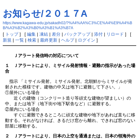
お知らせ/２０１７A
https://www.kagawa-edu.jp/sakadh02/?%A4%AA%C3%CE%A4%E9%A4%B
B/%A3%B2%A3%B0%A3%B1%A3%B7A
[
トップ
] [
編集
|
凍結
|
差分
|
バックアップ
|
添付
|
リロード
] [
新規
|
一覧
|
検索
|
最終更新
|
ヘルプ
|
ログイン
]
Ｊアラート発信時の対応について
１ Ｊアラートにより、ミサイル発射情報・避難の指示があった場
合
指示 「ミサイル発射。ミサイル発射。北朝鮮からミサイルが発
射された模様です。建物の中又は地下に避難して下さい。」
①屋外にいる場合
近くの建物（コンクリート造り等頑丈な建物が望ましい）の
中、または地下（地下街や地下駅舎など）に避難する。
②屋内にいる場合
すぐに避難できるところに頑丈な建物や地下があれば直ちに移
動する。それがなければ、きるだけ窓から離れ、できれば窓のない
部屋に移動する。
２ Ｊアラートにより、日本の上空を通過または、日本の領海外の