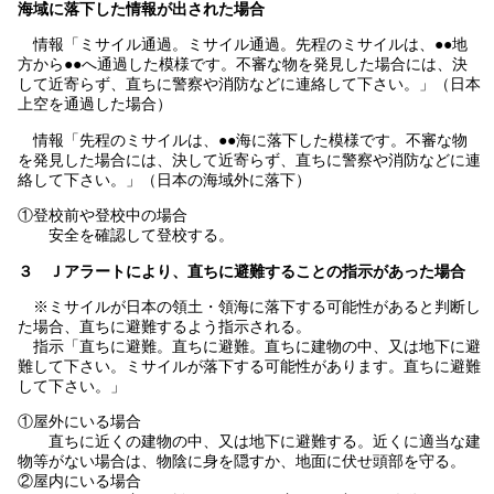
海域に落下した情報が出された場合
情報「ミサイル通過。ミサイル通過。先程のミサイルは、●●地
方から●●へ通過した模様です。不審な物を発見した場合には、決
して近寄らず、直ちに警察や消防などに連絡して下さい。」（日本
上空を通過した場合）
情報「先程のミサイルは、●●海に落下した模様です。不審な物
を発見した場合には、決して近寄らず、直ちに警察や消防などに連
絡して下さい。」（日本の海域外に落下）
①登校前や登校中の場合
安全を確認して登校する。
３ Ｊアラートにより、直ちに避難することの指示があった場合
※ミサイルが日本の領土・領海に落下する可能性があると判断し
た場合、直ちに避難するよう指示される。
指示「直ちに避難。直ちに避難。直ちに建物の中、又は地下に避
難して下さい。ミサイルが落下する可能性があります。直ちに避難
して下さい。」
①屋外にいる場合
直ちに近くの建物の中、又は地下に避難する。近くに適当な建
物等がない場合は、物陰に身を隠すか、地面に伏せ頭部を守る。
②屋内にいる場合