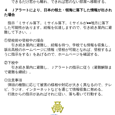
できるだけ窓から離れ、できれば窓のない部屋へ移動する。
４ Ｊアラートにより、日本の領土・領海に落下した情報が出され
た場合
指示「ミサイル落下。ミサイル落下。ミサイルが●●地方に落下
した可能性があります。続報を伝達しますので、引き続き屋内に避
難して下さい。」
①登校前や登校中の場合
引き続き屋内に避難し、続報を待つ。学校でも情報を収集し、
坂出高校のホームページに情報（登校が可能となれば、登校するよ
うに指示をする）をあげるので、ホームページを確認する。
②下校中
引き続き屋内に避難し、Ｊアラートの指示に従う（避難解除ま
で避難を継続）。
◎注意事項
弾頭の種類に応じて被害の様相や対応が大きく異なるので、テレ
ビ、ラジオ、インターネットなどを通じて情報収集に努める。
行政からの指示があればそれに従い、落ち着いて行動する。