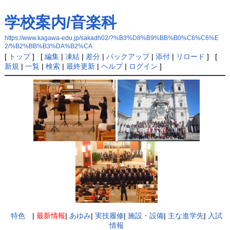
学校案内/音楽科
https://www.kagawa-edu.jp/sakadh02/?%B3%D8%B9%BB%B0%C6%C6%E
2/%B2%BB%B3%DA%B2%CA
[
トップ
] [
編集
|
凍結
|
差分
|
バックアップ
|
添付
|
リロード
] [
新規
|
一覧
|
検索
|
最終更新
|
ヘルプ
|
ログイン
]
特色
|
最新情報
|
あゆみ
|
実技履修
|
施設・設備
|
主な進学先
|
入試
情報