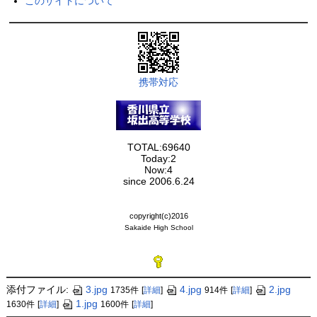
このサイトについて
携帯対応
TOTAL:69640
Today:2
Now:4
since 2006.6.24
copyright(c)2016
Sakaide High School
添付ファイル:
3.jpg
4.jpg
2.jpg
1735件
[
詳細
]
914件
[
詳細
]
1.jpg
1630件
[
詳細
]
1600件
[
詳細
]