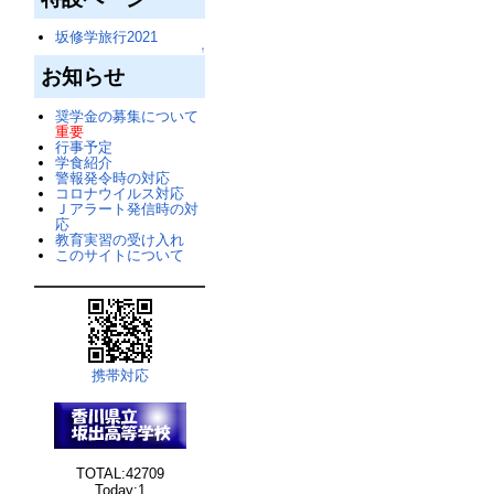
坂修学旅行2021
↑
お知らせ
奨学金の募集について
重要
行事予定
学食紹介
警報発令時の対応
コロナウイルス対応
Ｊアラート発信時の対
応
教育実習の受け入れ
このサイトについて
携帯対応
TOTAL:42709
Today:1