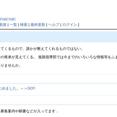
%B3%BC%BC
新規
|
一覧
|
検索
|
最終更新
|
ヘルプ
|
ログイン
]
えてくるもので、誰かが教えてくれるものではない。
の将来が見えてくる。 進路指導部では今までのいろいろな情報等をふ
ありませんか。
めました。＞＞GO!!
募集案内や願書などが入ってます．