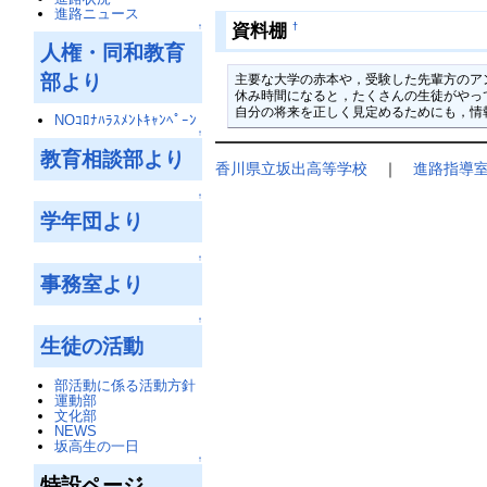
進路ニュース
資料棚
†
↑
人権・同和教育
部より
主要な大学の赤本や，受験した先輩方のア
休み時間になると，たくさんの生徒がやっ
自分の将来を正しく見定めるためにも，情
NOｺﾛﾅﾊﾗｽﾒﾝﾄｷｬﾝﾍﾟｰﾝ
↑
教育相談部より
香川県立坂出高等学校
｜
進路指導室
↑
学年団より
↑
事務室より
↑
生徒の活動
部活動に係る活動方針
運動部
文化部
NEWS
坂高生の一日
↑
特設ページ