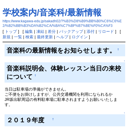
学校案内/音楽科/最新情報
https://www.kagawa-edu.jp/sakadh02/?%B3%D8%B9%BB%B0%C6%C6%E
2/%B2%BB%B3%DA%B2%CA/%BA%C7%BF%B7%BE%F0%CA%F3
[
トップ
] [
編集
|
凍結
|
差分
|
バックアップ
|
添付
|
リロード
] [
新規
|
一覧
|
検索
|
最終更新
|
ヘルプ
|
ログイン
]
音楽科の最新情報をお知らせします。
†
↑
音楽科説明会、体験レッスン当日の来校
について
†
当日は駐車場の準備ができません。
ご不便をお掛けしますが、公共交通機関を利用になられるか
JR坂出駅周辺の有料駐車場に駐車されますようお願いいたしま
す。
↑
２０１９年度
†