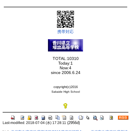
携帯対応
TOTAL:10310
Today:1
Now:4
since 2006.6.24
copyright(c)2016
Sakaide High School
(2956d)
Last-modified: 2018-07-04 (水) 17:28:11