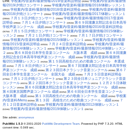
Link:
学校案内/音楽科/最新情報/2019/音楽科説明会
学校案内/音楽科/最新情
(2636d)
報/2019/夕焼けコンサート
学校案内/音楽科/最新情報/2018/体験レッスン１
(2636d)
学校案内/音楽科/最新情報/2018/音楽科説明会
学校案内/音楽科/最新情
(2956d)
(2956d)
報/2018/夕焼けコンサート
学校案内/音楽科/最新情報/2017/体験レッスン１
(2956d)
７月１３日夕焼けコンサート
学校案内/音楽科/最新情報/2017/音楽科
(2956d)
(2956d)
説明会
７月１４日夕焼けコンサート
第６９回瀧廉太郎記念全日本高等
(2956d)
(3353d)
学校声楽コンクール 成績
学校案内/音楽科/最新情報/2016/音楽科説明会
(3552d)
７月１５日夕焼けコンサート
学校案内/音楽科/最新情報/2015/体験レ
(3676d)
(3676d)
ッスン２
７月２１日夕焼けコンサート
７月１７日夕焼けコンサート
(3905d)
(4040d)
学校案内/音楽科/最新情報/2015/体験レッスン１
学校案内/音楽科/最新
(4040d)
(4092d)
情報/2015/音楽科説明会
７月２４日音楽科説明会
学校案内/音楽科/最
(4092d)
(4092d)
新情報/2014/体験レッスン１
学校案内/音楽科/最新情報/2014/体験レッスン
(4097d)
２
第６８回全日本学生音楽コンクール 大阪本選 成績
第６８回瀧廉
(4097d)
(4263d)
太郎記念全日本高等学校声楽コンクール 成績
学校案内/音楽科/最新情
(4263d)
報/2013/体験レッスン１
第１５回高校生のための歌曲コンクール 本選成
(4425d)
績
７月１８日夕焼けコンサート
第６７回瀧廉太郎記念全日本高等学校
(4425d)
(4425d)
声楽コンクール 成績
第２３回日本クラシック音楽コンクール
第６７
(4508d)
(4508d)
回全日本学生音楽コンクール 全国大会 成績
７月２５日音楽科説明会
(4508d)
７月１２日夕焼けコンサート
第２３回全日本ジュニアクラシック音楽
(4796d)
(4796d)
コンクール
第２２回日本クラシック音楽コンクール
１２月２５日体験
(4937d)
(4937d)
レッスン
第６６回瀧廉太郎記念全日本高等学校声楽コンクール 成績
(4943d)
(5025d)
第４回東京国際声楽コンクール 成績
第６６回全日本学生音楽コンクール
(5025d)
大阪本選 成績
第１３回高校生のための歌曲コンクール 成績
学校案
(5026d)
(5026d)
内/音楽科/Menu
第１３回 高校生のための歌曲コンクール 成績
７
(5026d)
(5140d)
月１２日音楽科説明会
学校案内/音楽科/最新情報/2012/体験レッスン１
(5154d)
学校案内/音楽科/最新情報/2019/体験レッスン１
(5154d)
(20672d)
Site admin:
anonymous
PukiWiki 1.5.3
© 2001-2020
PukiWiki Development Team
. Powered by PHP 7.3.20. HTML
convert time: 0.049 sec.