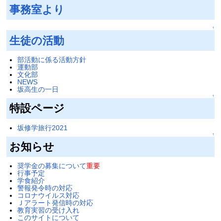
事務室より
↑
生徒の活動
部活動に係る活動方針
運動部
文化部
NEWS
坂高生の一日
↑
特設ページ
坂修学旅行2021
↑
お知らせ
奨学金の募集について
重要
行事予定
学食紹介
警報発令時の対応
コロナウイルス対応
Ｊアラート発信時の対応
教育実習の受け入れ
このサイトについて