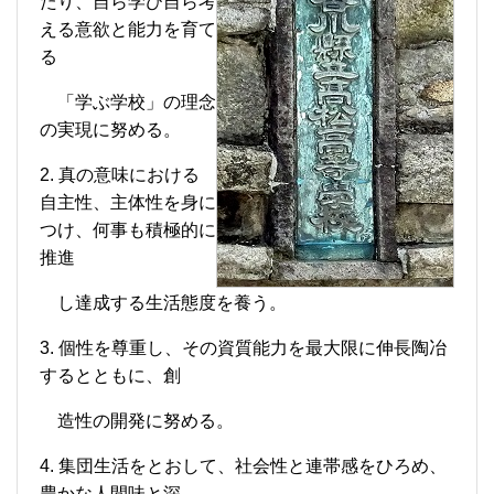
たり、自ら学び自ら考
える意欲と能力を育て
る
「学ぶ
学校」の理念
の実現に努める。
2. 真の意味における
自主性、主体性を身に
つけ、何事も積極的に
推進
し達
成する生活態度を養う。
3. 個性を尊重し、その資質能力を最大限に伸長陶冶
するとともに、創
造性
の開発に努める。
4. 集団生活をとおして、社会性と連帯感をひろめ、
豊かな人間味と深