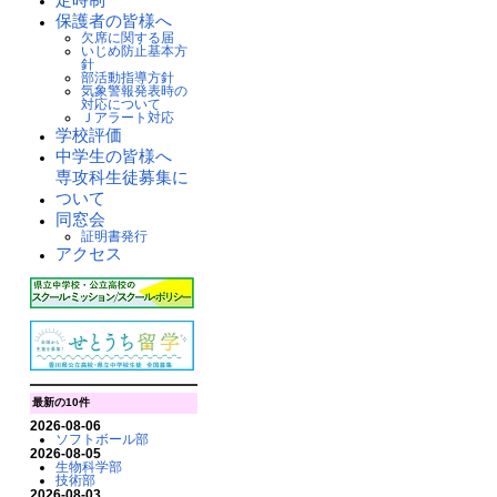
保護者の皆様へ
欠席に関する届
いじめ防止基本方
針
部活動指導方針
気象警報発表時の
対応について
Ｊアラート対応
学校評価
中学生の皆様へ
専攻科生徒募集に
ついて
同窓会
証明書発行
アクセス
最新の10件
2026-08-06
ソフトボール部
2026-08-05
生物科学部
技術部
2026-08-03