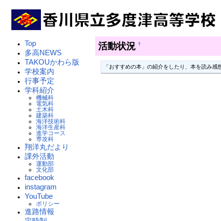
Top
活動状況
†
多高NEWS
TAKOUかわら版
「おすすめの本」の紹介をしたり、本を読み感
学校案内
行事予定
学科紹介
機械科
電気科
土木科
建築科
海洋技術科
海洋生産科
進学コース
専攻科
翔洋丸だより
課外活動
運動部
文化部
facebook
instagram
YouTube
ポリシー
進路情報
定時制