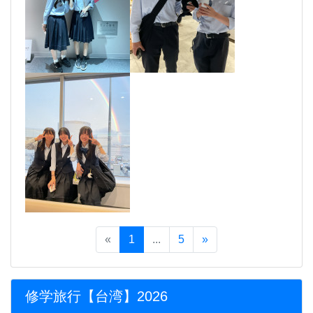
«
1
...
5
»
修学旅行【台湾】2026