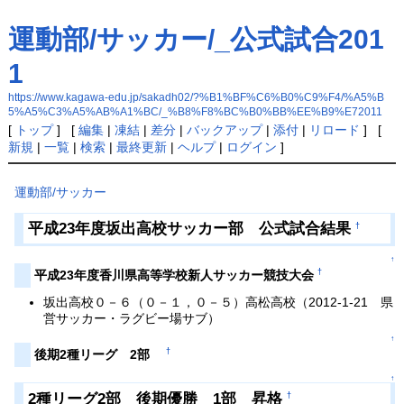
運動部/サッカー/_公式試合201
1
https://www.kagawa-edu.jp/sakadh02/?%B1%BF%C6%B0%C9%F4/%A5%B
5%A5%C3%A5%AB%A1%BC/_%B8%F8%BC%B0%BB%EE%B9%E72011
[
トップ
] [
編集
|
凍結
|
差分
|
バックアップ
|
添付
|
リロード
] [
新規
|
一覧
|
検索
|
最終更新
|
ヘルプ
|
ログイン
]
運動部/サッカー
平成23年度坂出高校サッカー部 公式試合結果
†
↑
†
平成23年度香川県高等学校新人サッカー競技大会
坂出高校０－６（０－１，０－５）高松高校（2012-1-21 県
営サッカー・ラグビー場サブ）
↑
†
後期2種リーグ 2部
↑
2種リーグ2部 後期優勝 1部 昇格
†