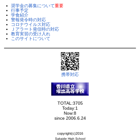
奨学金の募集について
重要
行事予定
学食紹介
警報発令時の対応
コロナウイルス対応
Ｊアラート発信時の対応
教育実習の受け入れ
このサイトについて
携帯対応
TOTAL:3705
Today:1
Now:8
since 2006.6.24
copyright(c)2016
Sakaide High School