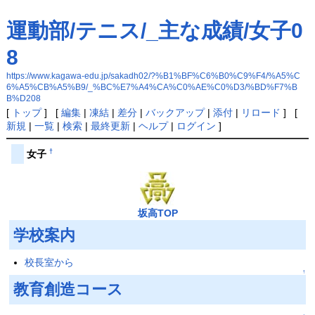
運動部/テニス/_主な成績/女子0
8
https://www.kagawa-edu.jp/sakadh02/?%B1%BF%C6%B0%C9%F4/%A5%C
6%A5%CB%A5%B9/_%BC%E7%A4%CA%C0%AE%C0%D3/%BD%F7%B
B%D208
[
トップ
] [
編集
|
凍結
|
差分
|
バックアップ
|
添付
|
リロード
] [
新規
|
一覧
|
検索
|
最終更新
|
ヘルプ
|
ログイン
]
†
女子
坂高TOP
学校案内
校長室から
↑
教育創造コース