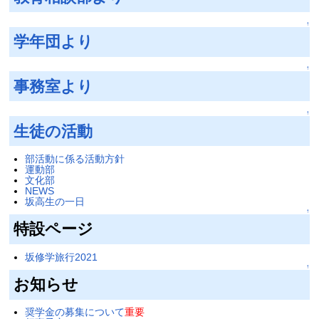
↑
学年団より
↑
事務室より
↑
生徒の活動
部活動に係る活動方針
運動部
文化部
NEWS
坂高生の一日
↑
特設ページ
坂修学旅行2021
↑
お知らせ
奨学金の募集について
重要