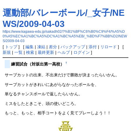
運動部/バレーボール/_女子/NE
WS/2009-04-03
https://www.kagawa-edu.jp/sakadh02/?%B1%BF%C6%B0%C9%F4/%A5%D
0%A5%EC%A1%BC%A5%DC%A1%BC%A5%EB/_%BD%F7%BB%D2/NEW
S/2009-04-03
[
トップ
] [
編集
|
凍結
|
差分
|
バックアップ
|
添付
|
リロード
] [
新規
|
一覧
|
検索
|
最終更新
|
ヘルプ
|
ログイン
]
†
練習試合（対坂出第一高校）
サーブカットの出来、不出来だけで勝敗が決まったらいかん。
サーブカットがきれいにあがらなかったボールを、
単なるチャンスボールで返したらいかん。
ミスをしたときこそ、頭の使いどころ。
もっと、もっと、相手コートをよく見てプレーしよう！！