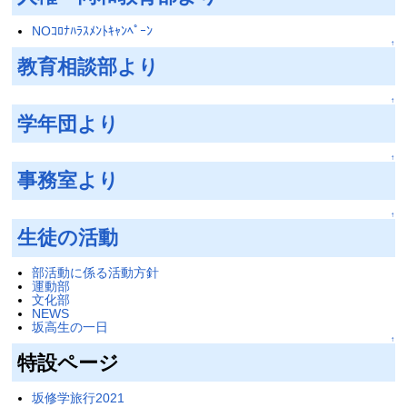
NOｺﾛﾅﾊﾗｽﾒﾝﾄｷｬﾝﾍﾟｰﾝ
↑
教育相談部より
↑
学年団より
↑
事務室より
↑
生徒の活動
部活動に係る活動方針
運動部
文化部
NEWS
坂高生の一日
↑
特設ページ
坂修学旅行2021