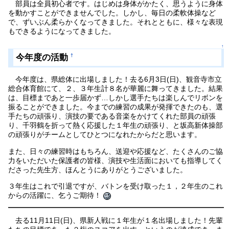
部員は全員初心者です。はじめは身体がかたく、思うように身体
を動かすことができませんでした。しかし、毎日の柔軟体操など
で、ずいぶん柔らかくなってきました。それとともに、様々な表現
もできるようになってきました。
↑
今年度の活動
†
今年度は、県総体に出場しました！去る6月3日(日)、観音寺市立
総合体育館にて、２、３年生計８名が華麗に舞ってきました。結果
は、目標まであと一歩届かず…しかし選手たちは楽しんでリボンを
振ることができました。今までの練習の成果が発揮できたのも、選
手たちの頑張り、演技の要である音楽をかけてくれた部員の頑張
り、千羽鶴を折って熱く応援した１年生の頑張り、と坂高新体操部
の頑張りがチームとしてひとつになれたからだと思います。
また、日々の練習時はもちろん、送迎や応援など、たくさんのご協
力をいただいた保護者の皆様、演技や生活面においても指導してく
ださった先生方、ほんとうにありがとうございました。
３年生はこれで引退ですが、バトンを受け取った１，２年生のこれ
からの活躍に、乞うご期待！
去る11月11日(日)、県新人戦に１年生が１名出場しました！先輩