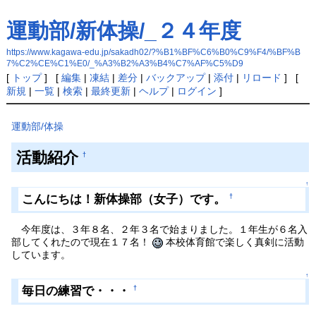
運動部/新体操/_２４年度
https://www.kagawa-edu.jp/sakadh02/?%B1%BF%C6%B0%C9%F4/%BF%B
7%C2%CE%C1%E0/_%A3%B2%A3%B4%C7%AF%C5%D9
[
トップ
] [
編集
|
凍結
|
差分
|
バックアップ
|
添付
|
リロード
] [
新規
|
一覧
|
検索
|
最終更新
|
ヘルプ
|
ログイン
]
運動部/体操
活動紹介
†
↑
こんにちは！新体操部（女子）です。
†
今年度は、３年８名、２年３名で始まりました。１年生が６名入
部してくれたので現在１７名！
本校体育館で楽しく真剣に活動
しています。
↑
毎日の練習で・・・
†