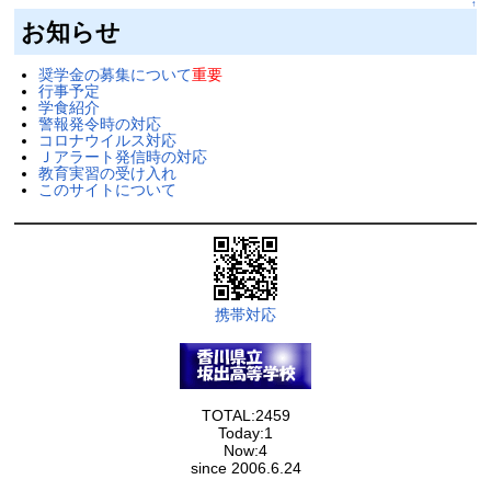
↑
お知らせ
奨学金の募集について
重要
行事予定
学食紹介
警報発令時の対応
コロナウイルス対応
Ｊアラート発信時の対応
教育実習の受け入れ
このサイトについて
携帯対応
TOTAL:2459
Today:1
Now:4
since 2006.6.24