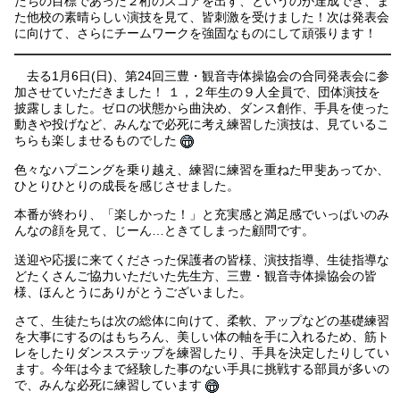
たちの目標であった２桁のスコアを出す、というのが達成でき、ま
た他校の素晴らしい演技を見て、皆刺激を受けました！次は発表会
に向けて、さらにチームワークを強固なものにして頑張ります！
去る1月6日(日)、第24回三豊・観音寺体操協会の合同発表会に参
加させていただきました！ １，２年生の９人全員で、団体演技を
披露しました。ゼロの状態から曲決め、ダンス創作、手具を使った
動きや投げなど、みんなで必死に考え練習した演技は、見ているこ
ちらも楽しませるものでした
色々なハプニングを乗り越え、練習に練習を重ねた甲斐あってか、
ひとりひとりの成長を感じさせました。
本番が終わり、「楽しかった！」と充実感と満足感でいっぱいのみ
んなの顔を見て、じーん…ときてしまった顧問です。
送迎や応援に来てくださった保護者の皆様、演技指導、生徒指導な
どたくさんご協力いただいた先生方、三豊・観音寺体操協会の皆
様、ほんとうにありがとうございました。
さて、生徒たちは次の総体に向けて、柔軟、アップなどの基礎練習
を大事にするのはもちろん、美しい体の軸を手に入れるため、筋ト
レをしたりダンスステップを練習したり、手具を決定したりしてい
ます。今年は今まで経験した事のない手具に挑戦する部員が多いの
で、みんな必死に練習しています