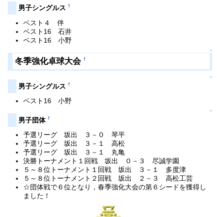
†
男子シングルス
ベスト４ 伴
ベスト16 石井
ベスト16 小野
↑
冬季強化卓球大会
†
↑
†
男子シングルス
ベスト16 小野
↑
†
男子団体
予選リーグ 坂出 ３－０ 琴平
予選リーグ 坂出 ３－１ 高松
予選リーグ 坂出 ３－１ 丸亀
決勝トーナメント１回戦 坂出 ０－３ 尽誠学園
５～８位トーナメント１回戦 坂出 ３－１ 多度津
５～８位トーナメント２回戦 坂出 ２－３ 高松工芸
☆団体戦で６位となり，春季強化大会の第６シードを獲得し
ました！