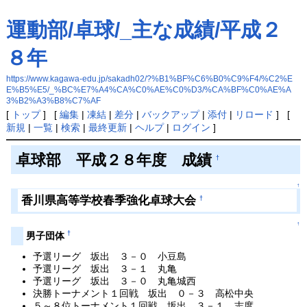
運動部/卓球/_主な成績/平成２
８年
https://www.kagawa-edu.jp/sakadh02/?%B1%BF%C6%B0%C9%F4/%C2%E
E%B5%E5/_%BC%E7%A4%CA%C0%AE%C0%D3/%CA%BF%C0%AE%A
3%B2%A3%B8%C7%AF
[
トップ
] [
編集
|
凍結
|
差分
|
バックアップ
|
添付
|
リロード
] [
新規
|
一覧
|
検索
|
最終更新
|
ヘルプ
|
ログイン
]
卓球部 平成２８年度 成績
†
↑
香川県高等学校春季強化卓球大会
†
↑
†
男子団体
予選リーグ 坂出 ３－０ 小豆島
予選リーグ 坂出 ３－１ 丸亀
予選リーグ 坂出 ３－０ 丸亀城西
決勝トーナメント１回戦 坂出 ０－３ 高松中央
５～８位トーナメント１回戦 坂出 ３－１ 志度