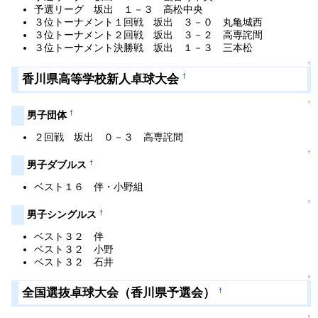
予選リーグ 坂出 １－３ 高松中央
３位トーナメント１回戦 坂出 ３－０ 丸亀城西
３位トーナメント２回戦 坂出 ３－２ 高専詫間
３位トーナメント決勝戦 坂出 １－３ 三本松
↑
香川県高等学校新人卓球大会
†
↑
†
男子団体
２回戦 坂出 ０－３ 高専詫間
↑
†
男子ダブルス
ベスト１６ 伴・小野組
↑
†
男子シングルス
ベスト３２ 伴
ベスト３２ 小野
ベスト３２ 石井
↑
全国選抜卓球大会（香川県予選会）
†
↑