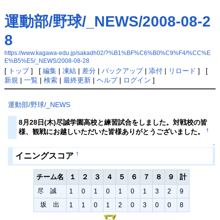
運動部/野球/_NEWS/2008-08-2
8
https://www.kagawa-edu.jp/sakadh02/?%B1%BF%C6%B0%C9%F4/%CC%E
E%B5%E5/_NEWS/2008-08-28
[
トップ
] [
編集
|
凍結
|
差分
|
バックアップ
|
添付
|
リロード
] [
新規
|
一覧
|
検索
|
最終更新
|
ヘルプ
|
ログイン
]
運動部/野球/_NEWS
8月28日(木)尽誠学園高校と練習試合をしました。対戦校の皆
†
様、観戦にお越しいただいた皆様ありがとうございました。
↑
イニングスコア
†
チーム名
１
２
３
４
５
６
７
８
９
計
尽 誠
1
0
1
0
1
0
1
3
2
9
坂 出
1
1
0
1
2
0
3
0
0
8