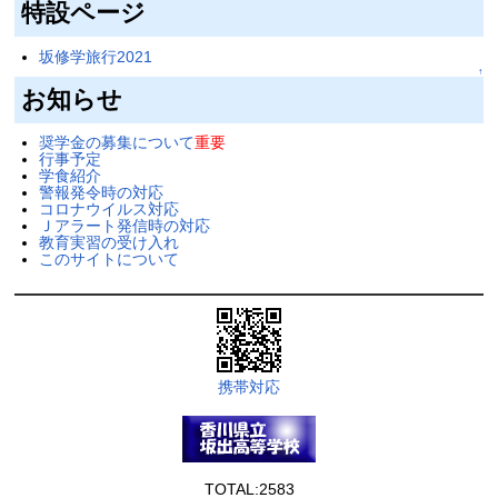
特設ページ
坂修学旅行2021
↑
お知らせ
奨学金の募集について
重要
行事予定
学食紹介
警報発令時の対応
コロナウイルス対応
Ｊアラート発信時の対応
教育実習の受け入れ
このサイトについて
携帯対応
TOTAL:2583