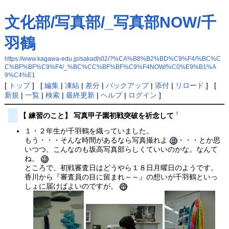
文化部/写真部/_写真部NOW/千
羽鶴
https://www.kagawa-edu.jp/sakadh02/?%CA%B8%B2%BD%C9%F4/%BC%C
C%BF%BF%C9%F4/_%BC%CC%BF%BF%C9%F4NOW/%C0%E9%B1%A
9%C4%E1
[
トップ
] [
編集
|
凍結
|
差分
|
バックアップ
|
添付
|
リロード
] [
新規
|
一覧
|
検索
|
最終更新
|
ヘルプ
|
ログイン
]
†
【 練習のこと】 写真甲子園初戦突破を祈念して
１・２年生が千羽鶴を織っていました。
もう・・・そんな時間があるなら写真撮れよ
・・・とか思
いつつ、こんなのも坂高写真部らしくていいのかな。なんて
ね。
ところで、初戦審査日はどうやら１８日月曜日のようです。
香川から『審査員の目に留まれ～～』の想いが千羽鶴といっ
しょに届けばよいのですが。