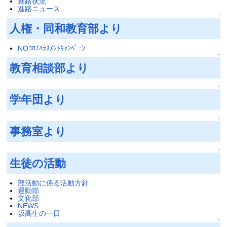
進路状況
進路ニュース
↑
人権・同和教育部より
NOｺﾛﾅﾊﾗｽﾒﾝﾄｷｬﾝﾍﾟｰﾝ
↑
教育相談部より
↑
学年団より
↑
事務室より
↑
生徒の活動
部活動に係る活動方針
運動部
文化部
NEWS
坂高生の一日
↑