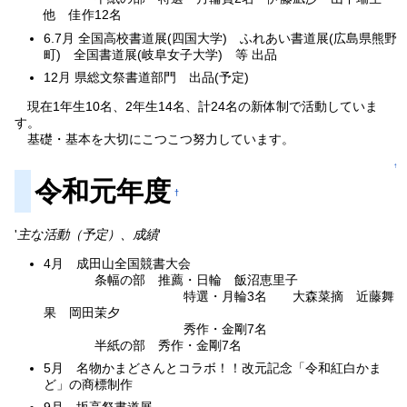
他 佳作12名
6.7月 全国高校書道展(四国大学) ふれあい書道展(広島県熊野
町) 全国書道展(岐阜女子大学) 等 出品
12月 県総文祭書道部門 出品(予定)
現在1年生10名、2年生14名、計24名の新体制で活動していま
す。
基礎・基本を大切にこつこつ努力しています。
↑
令和元年度
†
'
主な活動（予定）、成績
'
4月 成田山全国競書大会
条幅の部 推薦・日輪 飯沼恵里子
特選・月輪3名 大森菜摘 近藤舞
果 岡田茉夕
秀作・金剛7名
半紙の部 秀作・金剛7名
5月 名物かまどさんとコラボ！！改元記念「令和紅白かま
ど」の商標制作