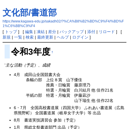
文化部/書道部
https://www.kagawa-edu.jp/sakadh02/?%CA%B8%B2%BD%C9%F4/%BD%F
1%C6%BB%C9%F4
[
トップ
] [
編集
|
凍結
|
差分
|
バックアップ
|
添付
|
リロード
] [
新規
|
一覧
|
検索
|
最終更新
|
ヘルプ
|
ログイン
]
令和3年度
†
'
主な活動（予定）、成績
'
4月 成田山全国競書大会
条幅の部 上位８賞 山下優佳
推薦・日輪賞 藤原理乃
特選・月輪賞 白川結月 他 佳作21名
半紙の部 特選・月輪賞 伊藤凪沙
山下瑞生 他 佳作22名
6・7月 全国高校書道展（四国大学） ふれあい書道展（広島
県熊野町） 全国書道展（岐阜女子大学）等 出品
8月 書道実技講習会 参加（予定）
1月 県総文祭書道部門 出品（予定）