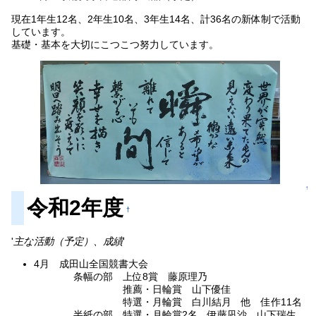
現在1年生12名、2年生10名、3年生14名、計36名の新体制で活動
しています。
基礎・基本を大切にこつこつ努力しています。
↑
令和2年度
†
'
主な活動（予定）、成績
'
4月 成田山全国競書大会
条幅の部 上位8賞 藤原理乃
推薦・日輪賞 山下優佳
特選・月輪賞 白川結月 他 佳作11名
半紙の部 特選・月輪賞2名 伊藤凪沙 山下瑞生