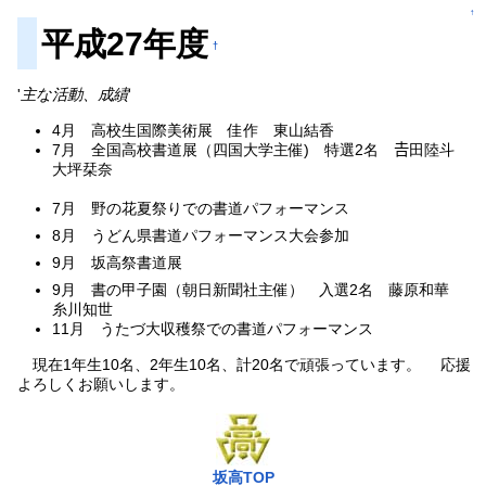
↑
平成27年度
†
'
主な活動、成績
'
4月 高校生国際美術展 佳作 東山結香
7月 全国高校書道展（四国大学主催) 特選2名 𠮷田陸斗
大坪栞奈
7月 野の花夏祭りでの書道パフォーマンス
8月 うどん県書道パフォーマンス大会参加
9月 坂高祭書道展
9月 書の甲子園（朝日新聞社主催） 入選2名 藤原和華
糸川知世
11月 うたづ大収穫祭での書道パフォーマンス
現在1年生10名、2年生10名、計20名で頑張っています。 応援
よろしくお願いします。
坂高TOP