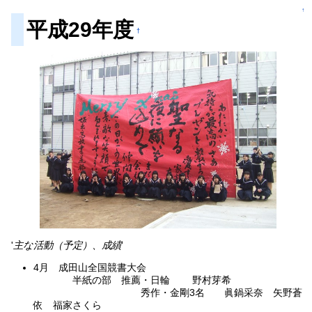
↑
平成29年度
†
'
主な活動（予定）、成績
'
4月 成田山全国競書大会
半紙の部 推薦・日輪 野村芽希
秀作・金剛3名 眞鍋采奈 矢野蒼
依 福家さくら