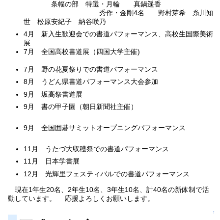
条幅の部 特選・月輪 真鍋遥香
秀作・金剛4名 野村芽希 糸川知
世 松原安紀子 納谷咲乃
4月 新入生歓迎会での書道パフォーマンス、高校生国際美術
展
7月 全国高校書道展（四国大学主催)
7月 野の花夏祭りでの書道パフォーマンス
8月 うどん県書道パフォーマンス大会参加
9月 坂高祭書道展
9月 書の甲子園（朝日新聞社主催）
9月 全国囲碁サミットオープニングパフォーマンス
11月 うたづ大収穫祭での書道パフォーマンス
11月 日本学書展
12月 光輝里フェスティバルでの書道パフォーマンス
現在1年生20名、2年生10名、3年生10名、計40名の新体制で活
動しています。 応援よろしくお願いします。
↑