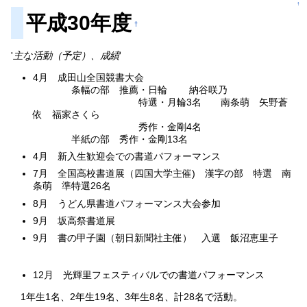
↑
平成30年度
†
'
主な活動（予定）、成績
'
4月 成田山全国競書大会
条幅の部 推薦・日輪 納谷咲乃
特選・月輪3名 南条萌 矢野蒼
依 福家さくら
秀作・金剛4名
半紙の部 秀作・金剛13名
4月 新入生歓迎会での書道パフォーマンス
7月 全国高校書道展（四国大学主催) 漢字の部 特選 南
条萌 準特選26名
8月 うどん県書道パフォーマンス大会参加
9月 坂高祭書道展
9月 書の甲子園（朝日新聞社主催） 入選 飯沼恵里子
12月 光輝里フェスティバルでの書道パフォーマンス
1年生1名、2年生19名、3年生8名、計28名で活動。