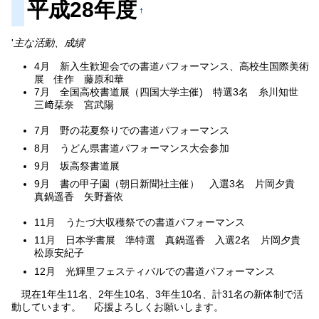
平成28年度
†
'
主な活動、成績
'
4月 新入生歓迎会での書道パフォーマンス、高校生国際美術
展 佳作 藤原和華
7月 全国高校書道展（四国大学主催) 特選3名 糸川知世
三﨑栞奈 宮武陽
7月 野の花夏祭りでの書道パフォーマンス
8月 うどん県書道パフォーマンス大会参加
9月 坂高祭書道展
9月 書の甲子園（朝日新聞社主催） 入選3名 片岡夕貴
真鍋遥香 矢野蒼依
11月 うたづ大収穫祭での書道パフォーマンス
11月 日本学書展 準特選 真鍋遥香 入選2名 片岡夕貴
松原安紀子
12月 光輝里フェスティバルでの書道パフォーマンス
現在1年生11名、2年生10名、3年生10名、計31名の新体制で活
動しています。 応援よろしくお願いします。