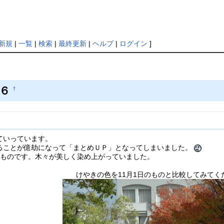
新規
|
一覧
|
検索
|
最終更新
|
ヘルプ
|
ログイン
]
０６
†
ていっています。
ることが億劫になって「まとめＵＰ」となってしまいました。
影したものです。木々が美しく染め上がっていました。
けやきの色を11月1日のものと比較してみてく