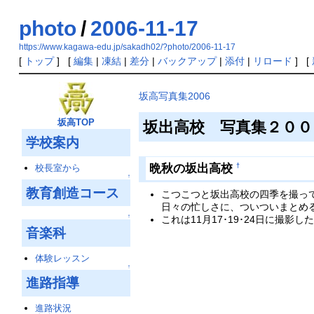
photo
/
2006-11-17
https://www.kagawa-edu.jp/sakadh02/?photo/2006-11-17
[
トップ
] [
編集
|
凍結
|
差分
|
バックアップ
|
添付
|
リロード
] [
坂高写真集2006
坂高TOP
坂出高校 写真集２０
学校案内
晩秋の坂出高校
†
校長室から
↑
教育創造コース
こつこつと坂出高校の四季を撮っ
日々の忙しさに、ついついまとめ
↑
これは11月17･19･24日に撮
音楽科
体験レッスン
↑
進路指導
進路状況