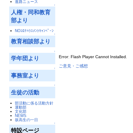
進路ニュース
↑
人権・同和教育
部より
NOｺﾛﾅﾊﾗｽﾒﾝﾄｷｬﾝﾍﾟｰﾝ
↑
教育相談部より
↑
Error: Flash Player Cannot Installed.
学年団より
ご意見・ご感想
↑
事務室より
↑
生徒の活動
部活動に係る活動方針
運動部
文化部
NEWS
坂高生の一日
↑
特設ページ