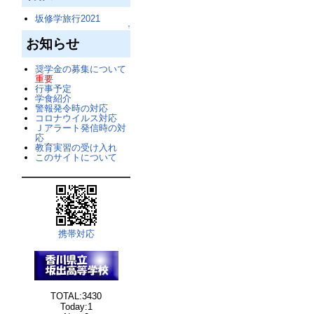
坂修学旅行2021
↑
お知らせ
奨学金の募集について
重要
行事予定
学食紹介
警報発令時の対応
コロナウイルス対応
Ｊアラート発信時の対
応
教育実習の受け入れ
このサイトについて
携帯対応
TOTAL:3430
Today:1