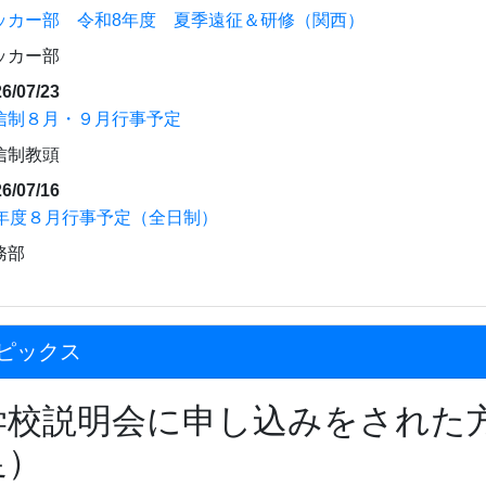
ッカー部 令和8年度 夏季遠征＆研修（関西）
ッカー部
6/07/23
信制８月・９月行事予定
信制教頭
6/07/16
8年度８月行事予定（全日制）
務部
ピックス
学校説明会に申し込みをされた
足）