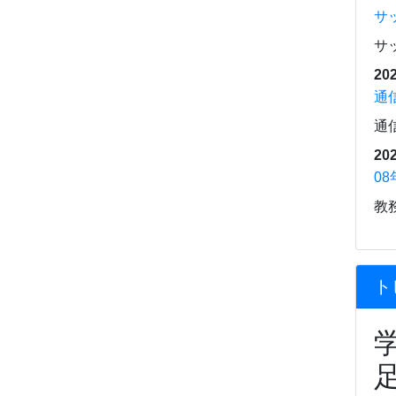
サ
サ
202
通
通
202
0
教
ト