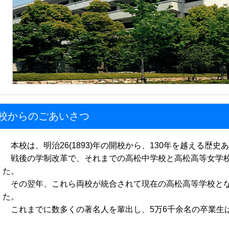
校からのごあいさつ
本校は、明治26(1893)年の開校から、130年を越える歴史
戦後の学制改革で、それまでの高松中学校と高松高等女学校
た。
その翌年、これら両校が統合されて現在の高松高等学校とな
た。
これまでに数多くの著名人を輩出し、5万6千余名の卒業生