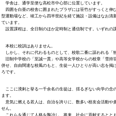
学舎は、通学至便な高松市中心部に位置しています。
四囲を白亜の校舎に囲まれたプラザには笹竹がすっくと伸び
型運動場など、竣工から四半世紀を経て施設・設備はなお清
ています。
設置課程は、全日制のほか定時制と通信制です。いずれの課
本校に校訓はありません。
しかし、それに代わるものとして、校歌二番に謳われる「独
旧制中学校の「至誠一貫」や高等女学校からの校章「雪持笹
併せ、自由闊達な校風のもと、生徒一人ひとりが高い志を掲
ろです。
ここに溌剌と挙る一千余名の生徒は、揺るぎない向学の念の
ます。
意気に燃える若人は、自治を誇りに、数多い校友会活動や多
せん。
これらを通じて人格を陶冶し、将来、社会に貢献するととも