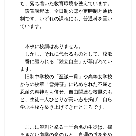
ち、落ち着いた教育環境を整えています。
設置課程は、全日制のほか定時制と通信
制です。いずれの課程にも、普通科を置い
ています。
本校に校訓はありません。
しかし、それに代わるものとして、校歌
二番に謳われる「独立自主」が尊ばれてい
ます。
旧制中学校の「至誠一貫」や高等女学校
からの校章「雪持笹」に込められた不屈と
忍耐の精神をも併せ、自由闊達な校風のも
と、生徒一人ひとりが高い志を掲げ、自ら
学ぶ学校を築き上げてきたところです。
ここに溌剌と挙る一千余名の生徒は、揺
るぎない向学の念のもと、真理の道を究め