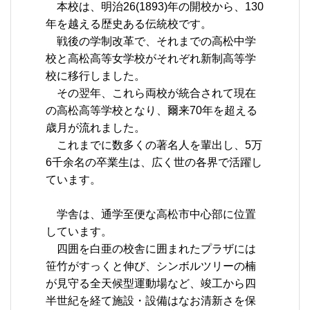
本校は、明治26(1893)年の開校から、130
年を越える歴史ある伝統校です。
戦後の学制改革で、それまでの高松中学
校と高松高等女学校がそれぞれ新制高等学
校に移行しました。
その翌年、これら両校が統合されて現在
の高松高等学校となり、爾来70年を超える
歳月が流れました。
これまでに数多くの著名人を輩出し、5万
6千余名の卒業生は、広く世の各界で活躍し
ています。
学舎は、通学至便な高松市中心部に位置
しています。
四囲を白亜の校舎に囲まれたプラザには
笹竹がすっくと伸び、シンボルツリーの楠
が見守る全天候型運動場など、竣工から四
半世紀を経て施設・設備はなお清新さを保