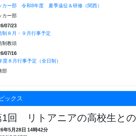
ッカー部 令和8年度 夏季遠征＆研修（関西）
ッカー部
6/07/23
信制８月・９月行事予定
信制教頭
6/07/16
8年度８月行事予定（全日制）
務部
ピックス
第1回 リトアニアの高校生と
26年5月28日 14時42分