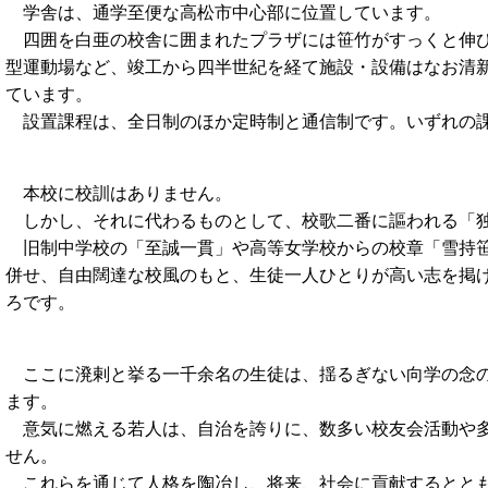
学舎は、通学至便な高松市中心部に位置しています。
四囲を白亜の校舎に囲まれたプラザには笹竹がすっくと伸び
型運動場など、竣工から四半世紀を経て施設・設備はなお清
ています。
設置課程は、全日制のほか定時制と通信制です。いずれの課
本校に校訓はありません。
しかし、それに代わるものとして、校歌二番に謳われる「独
旧制中学校の「至誠一貫」や高等女学校からの校章「雪持笹
併せ、自由闊達な校風のもと、生徒一人ひとりが高い志を掲
ろです。
ここに溌剌と挙る一千余名の生徒は、揺るぎない向学の念の
ます。
意気に燃える若人は、自治を誇りに、数多い校友会活動や多
せん。
これらを通じて人格を陶冶し、将来、社会に貢献するととも