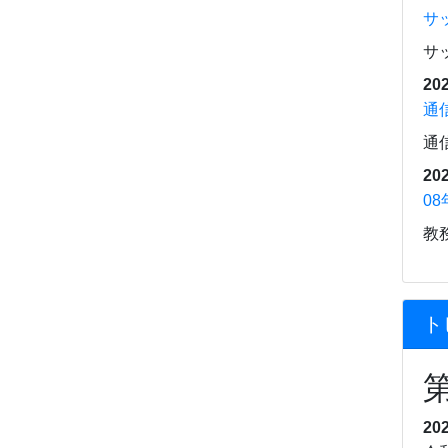
サ
サ
202
通
通
202
0
教
ト
20