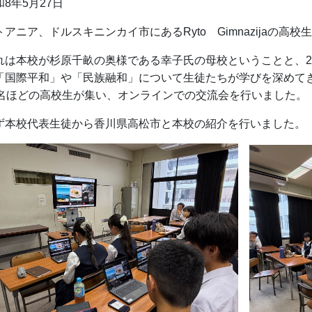
和8年5月27日
トアニア、ドルスキニンカイ市にあるRyto Gimnazijaの
れは本校が杉原千畝の奥様である幸子氏の母校ということと、2
「国際平和」や「民族融和」について生徒たちが学びを深めて
0名ほどの高校生が集い、オンラインでの交流会を行いました。
ず本校代表生徒から香川県高松市と本校の紹介を行いました。