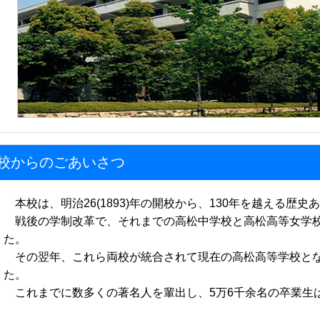
校からのごあいさつ
本校は、明治26(1893)年の開校から、130年を越える歴史
戦後の学制改革で、それまでの高松中学校と高松高等女学校
た。
その翌年、これら両校が統合されて現在の高松高等学校とな
た。
これまでに数多くの著名人を輩出し、5万6千余名の卒業生