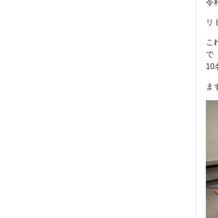
令
リ
こ
で
1
ま