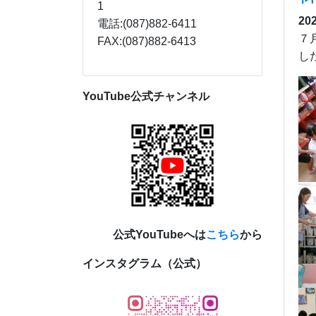
1
20
電話:(087)882-6411
７
FAX:(087)882-6413
し
YouTube公式チャンネル
公式YouTubeへは
こちら
から
インスタグラム（公式）