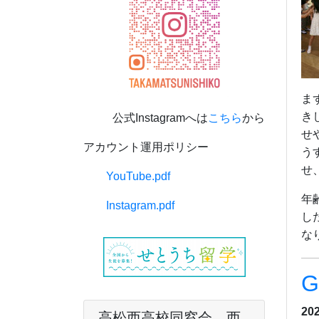
ま
き
公式Instagramへは
こちら
から
せ
アカウント運用ポリシー
う
せ
YouTube.pdf
年
Instagram.pdf
し
な
G
20
高松西高校同窓会 西