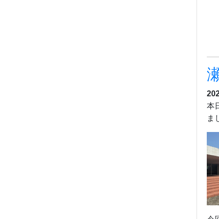
20
本
ま