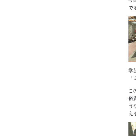
今
で
学
「
こ
俗
う
え