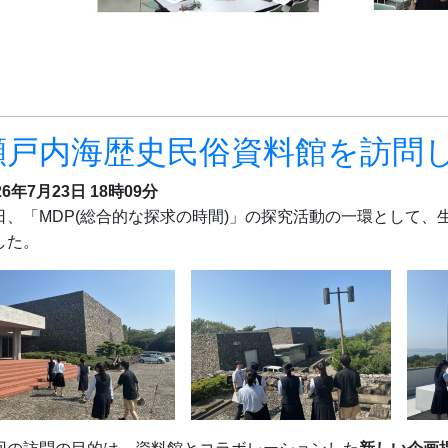
瀬戸内海歴史民俗資料館を訪問
26年7月23日 18時09分
日、「MDP(総合的な探求の時間)」の探究活動の一環として、
した。