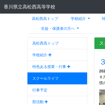
香川県立高松西高等学校
高松西高トップ
学校紹介
生徒・保護者の方へ
ス
高松西高トップ
学校紹介
特色ある授業・行事
20
８
スクールライフ
慣
行事予定
部活動