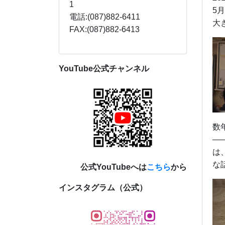
1
5
電話:(087)882-6411
大
FAX:(087)882-6413
YouTube公式チャンネル
数
―
は
な
公式YouTubeへは
こちら
から
インスタグラム（公式）