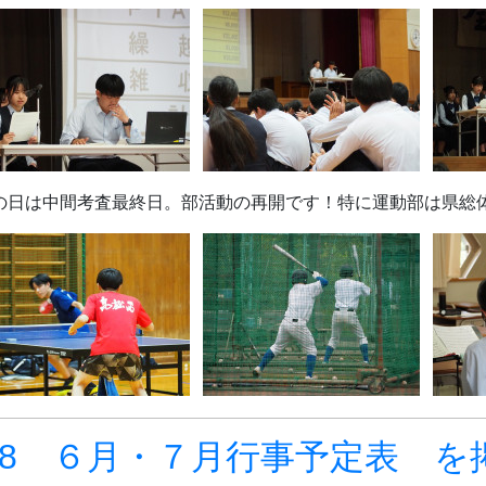
の日は中間考査最終日。部活動の再開です！特に運動部は県総
R8 ６月・７月行事予定表 を