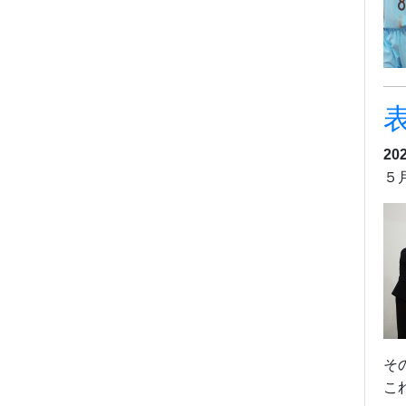
20
５
そ
こ