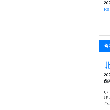
20
R
修
20
西
い
昨
バ