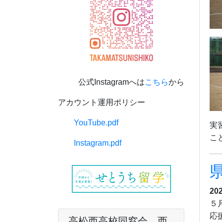
公式Instagramへは
こちら
から
アカウント運用ポリシー
YouTube.pdf
実
こ
Instagram.pdf
20
５
応
高松西高校同窓会 西