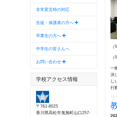
非常変災時の対応
生徒・保護者の方へ
卒業生の方へ
（
中学生の皆さんへ
（
お問い合わせ
一
決
学校アクセス情報
し
行
〒761-8025
香川県高松市鬼無町山口257-
20