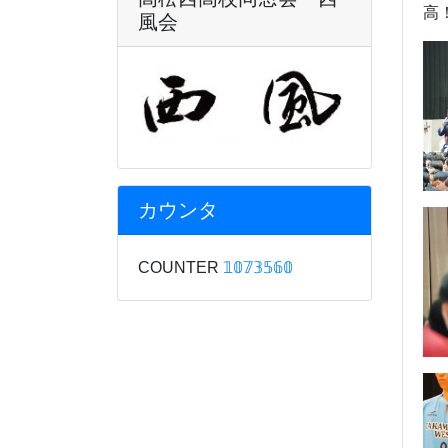
高
風会
カウンタ
COUNTER
𝟙𝟘𝟟𝟛𝟝𝟞𝟘