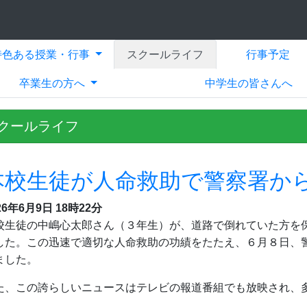
特色ある授業・行事
スクールライフ
行事予定
卒業生の方へ
中学生の皆さんへ
クールライフ
本校生徒が人命救助で警察署か
26年6月9日 18時22分
校生徒の中嶋心太郎さん（３年生）が、道路で倒れていた方を
した。この迅速で適切な人命救助の功績をたたえ、６月８日、
ました。
た、この誇らしいニュースはテレビの報道番組でも放映され、