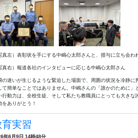
写真左）表彰状を手にする中嶋心太郎さんと、授与に立ち会わ
写真右）報道各社のインタビューに応じる中嶋心太郎さん
瞬の迷いが生じるような緊迫した場面で、周囲の状況を冷静に
して簡単なことではありません。中嶋さんの「誰かのために」
い行動力は、全校生徒、そして私たち教職員にとっても大きな
動をありがとう！
教育実習
26年6月9日 14時48分