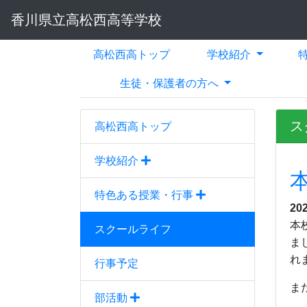
香川県立高松西高等学校
高松西高トップ
学校紹介
生徒・保護者の方へ
ス
高松西高トップ
学校紹介
特色ある授業・行事
20
本
スクールライフ
ま
れ
行事予定
ま
部活動