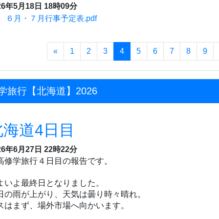
26年5月18日 18時09分
8 ６月・７月行事予定表.pdf
«
1
2
3
4
5
6
7
8
9
学旅行【北海道】2026
北海道4日目
26年6月27日 22時22分
高修学旅行４日目の報告です。
よいよ最終日となりました。
日の雨が上がり、天気は曇り時々晴れ。
スはまず、場外市場へ向かいます。