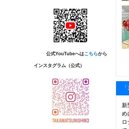
公式YouTubeへは
こちら
から
インスタグラム（公式）
「
新
め
ロ