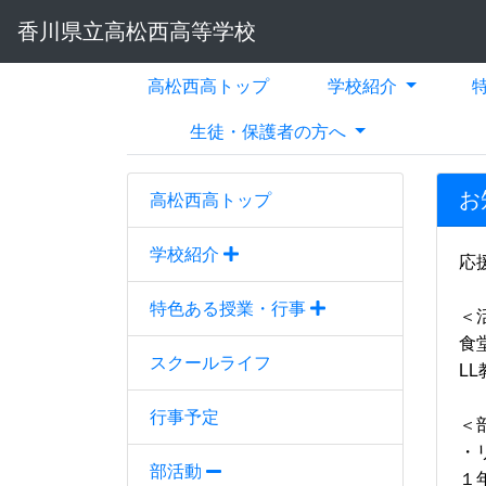
香川県立高松西高等学校
高松西高トップ
学校紹介
生徒・保護者の方へ
お
高松西高トップ
学校紹介
応
特色ある授業・行事
＜
食
スクールライフ
L
行事予定
＜
・
部活動
１