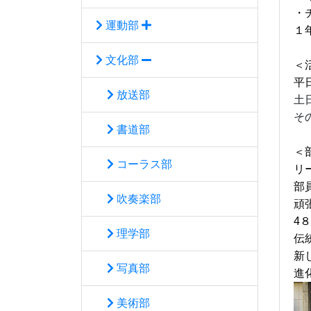
・
運動部
１
文化部
＜
平
放送部
土
そ
書道部
＜
コーラス部
リ
部
吹奏楽部
頑
4８
理学部
伝
新
写真部
進
美術部