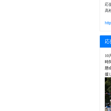
応
高
htt
応
10
時
懸
援