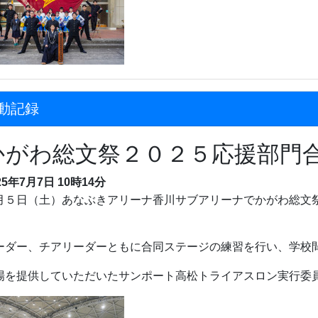
動記録
かがわ総文祭２０２５応援部門
25年7月7日 10時14分
月５日（土）あなぶきアリーナ香川サブアリーナでかがわ総文
。
ーダー、チアリーダーともに合同ステージの練習を行い、学校
場を提供していただいたサンポート高松トライアスロン実行委