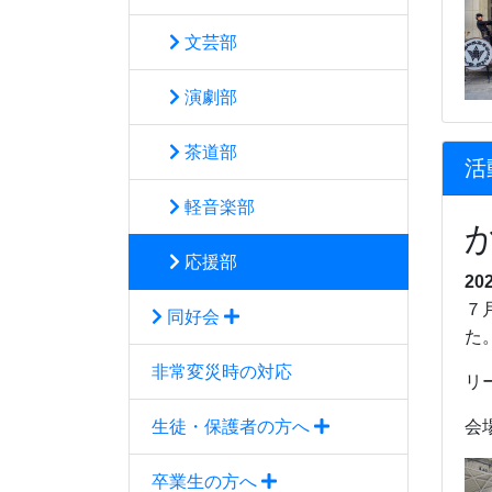
文芸部
演劇部
茶道部
活
軽音楽部
応援部
20
７
同好会
た
非常変災時の対応
リ
生徒・保護者の方へ
会
卒業生の方へ