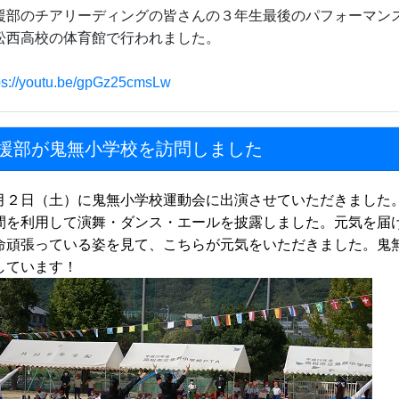
援部のチアリーディングの皆さんの３年生最後のパフォーマン
松西高校の体育館で行われました。
ps://youtu.be/gpGz25cmsLw
援部が鬼無小学校を訪問しました
月２日（土）に鬼無小学校運動会に出演させていただきました
間を利用して演舞・ダンス・エールを披露しました。元気を届
命頑張っている姿を見て、こちらが元気をいただきました。鬼
しています！