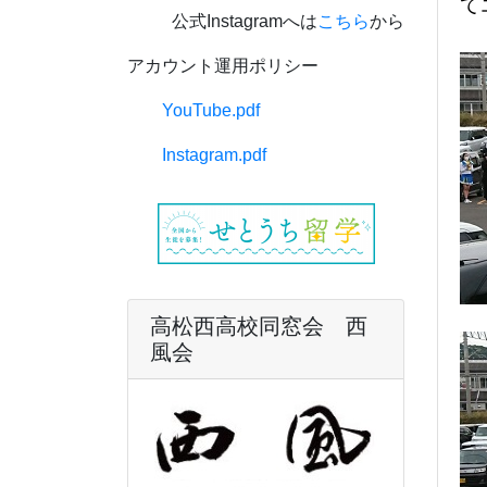
て
公式Instagramへは
こちら
から
アカウント運用ポリシー
YouTube.pdf
Instagram.pdf
高松西高校同窓会 西
風会