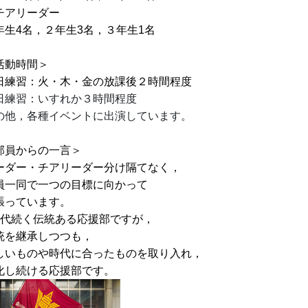
チアリーダー
年生4名，２年生3名，３年生1名
活動時間＞
日練習：火・木・金の
放課後２時間程度
日練習：いすれか３時間程度
の他，各種イベントに出演しています。
部員からの一言＞
ーダー・チアリーダー分け隔てなく，
員一同で一つの目標に向かって
張っています。
代続く伝統ある応援部ですが，
統を継承しつつも，
しいものや時代に合ったものを取り入れ，
化し続ける応援部です。