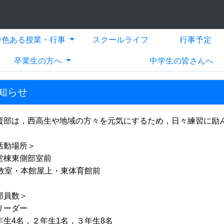
特色ある授業・行事
スクールライフ
行事予定
卒業生の方へ
中学生の皆さんへ
知らせ
援部は，西高生や地域の方々を元気にするため，日々練習に励
活動場所＞
堂棟東側部室前
L教室・本館屋上・東体育館前
部員数＞
リーダー
年生4名，２年生1
名，３年生8名