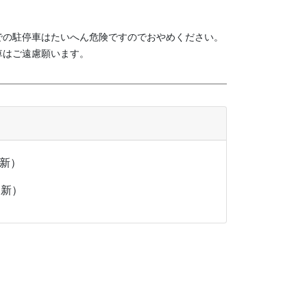
での駐停車はたいへん危険ですのでおやめください。
車はご遠慮願います。
更新）
日更新）