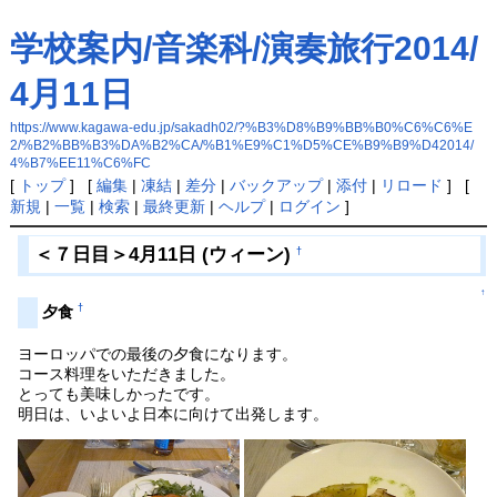
学校案内/音楽科/演奏旅行2014/
4月11日
https://www.kagawa-edu.jp/sakadh02/?%B3%D8%B9%BB%B0%C6%C6%E
2/%B2%BB%B3%DA%B2%CA/%B1%E9%C1%D5%CE%B9%B9%D42014/
4%B7%EE11%C6%FC
[
トップ
] [
編集
|
凍結
|
差分
|
バックアップ
|
添付
|
リロード
] [
新規
|
一覧
|
検索
|
最終更新
|
ヘルプ
|
ログイン
]
＜７日目＞4月11日 (ウィーン)
†
↑
†
夕食
ヨーロッパでの最後の夕食になります。
コース料理をいただきました。
とっても美味しかったです。
明日は、いよいよ日本に向けて出発します。