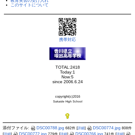
教育実習の受け入れ
このサイトについて
携帯対応
TOTAL:2418
Today:1
Now:5
since 2006.6.24
copyright(c)2016
Sakaide High School
添付ファイル:
DSC00788.jpg
DSC00774.jpg
682件
[
詳細
]
808件
DSC00772.jpg
DSC00766.jpg
[
詳細
]
779件
[
詳細
]
741件
[
詳細
]