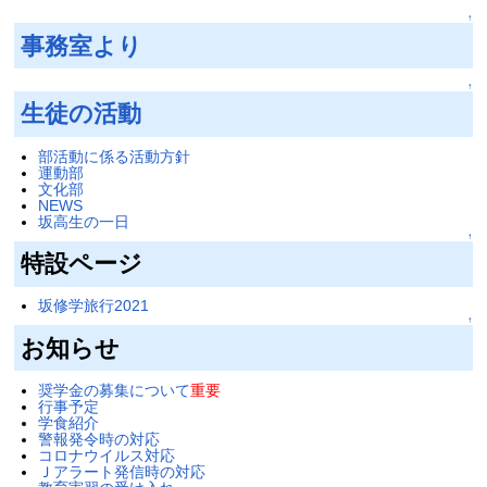
↑
事務室より
↑
生徒の活動
部活動に係る活動方針
運動部
文化部
NEWS
坂高生の一日
↑
特設ページ
坂修学旅行2021
↑
お知らせ
奨学金の募集について
重要
行事予定
学食紹介
警報発令時の対応
コロナウイルス対応
Ｊアラート発信時の対応