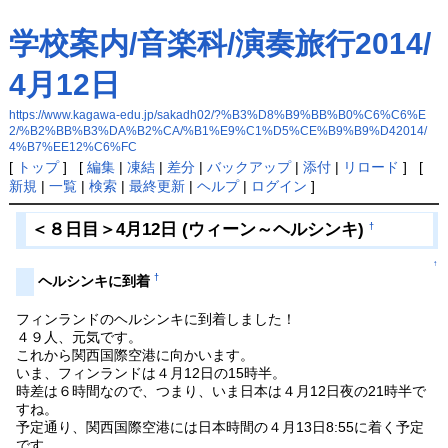
学校案内/音楽科/演奏旅行2014/
4月12日
https://www.kagawa-edu.jp/sakadh02/?%B3%D8%B9%BB%B0%C6%C6%E
2/%B2%BB%B3%DA%B2%CA/%B1%E9%C1%D5%CE%B9%B9%D42014/
4%B7%EE12%C6%FC
[
トップ
] [
編集
|
凍結
|
差分
|
バックアップ
|
添付
|
リロード
] [
新規
|
一覧
|
検索
|
最終更新
|
ヘルプ
|
ログイン
]
＜８日目＞4月12日 (ウィーン～ヘルシンキ)
†
↑
†
ヘルシンキに到着
フィンランドのヘルシンキに到着しました！
４９人、元気です。
これから関西国際空港に向かいます。
いま、フィンランドは４月12日の15時半。
時差は６時間なので、つまり、いま日本は４月12日夜の21時半で
すね。
予定通り、関西国際空港には日本時間の４月13日8:55に着く予定
です。