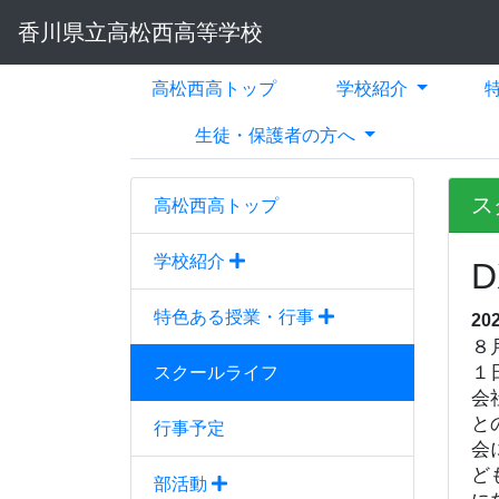
香川県立高松西高等学校
高松西高トップ
学校紹介
生徒・保護者の方へ
ス
高松西高トップ
学校紹介
特色ある授業・行事
20
８
１
スクールライフ
会
と
行事予定
会
ど
部活動