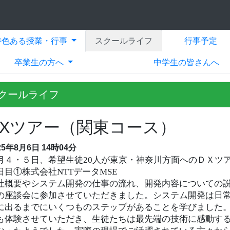
特色ある授業・行事
スクールライフ
行事予定
卒業生の方へ
中学生の皆さんへ
クールライフ
DXツアー（関東コース）
25年8月6日 14時04分
月４・５日、希望生徒20人が東京・神奈川方面へのＤＸツ
日目①株式会社NTTデータMSE
社概要やシステム開発の仕事の流れ、開発内容についての
の座談会に参加させていただきました。システム開発は日
に出るまでにいくつものステップがあることを学びました
も体験させていただき、生徒たちは最先端の技術に感動する