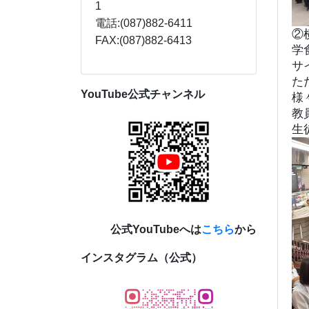
1
電話:(087)882-6411
②
FAX:(087)882-6413
学
サ
た
YouTube公式チャンネル
様
教
生
公式YouTubeへは
こちら
から
インスタグラム（公式）