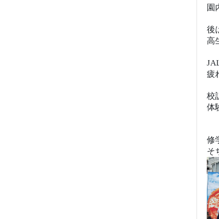
園
後
高
J
疲
校
体
修
そ