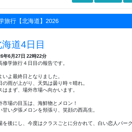
学旅行【北海道】2026
北海道4日目
26年6月27日 22時22分
高修学旅行４日目の報告です。
よいよ最終日となりました。
日の雨が上がり、天気は曇り時々晴れ。
スはまず、場外市場へ向かいます。
外市場の目玉は、海鮮物とメロン！
い甘い夕張メロンを頬張り、笑顔の西高生。
場を後にし、今度はクラスごとに分かれて、白い恋人パークとAO