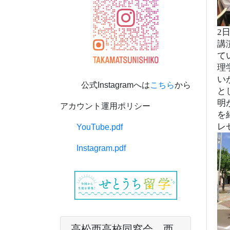
2
講
て
理
い
公式Instagramへは
こちら
から
と
明
アカウント運用ポリシー
を
レ
YouTube.pdf
Instagram.pdf
高松西高校同窓会 西