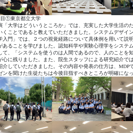
日目①東京都立大学
演「大学はどういうところか」では、充実した大学生活の
いくことであると教えていただきました。
システムデザイ
学入門」では、２つの視覚経路について具体例を用いて説
があることを学びました。
認知科学や実験心理学を
システ
して、「システムを使うのは人間であるので、人のことを
が心に残りました。
また、院生スタッフによる研究紹介で
紹介していただきました。その内容や発表の仕方は、MDP
ゼンを聞けた生徒たちは今後目指すべきところが明確にな