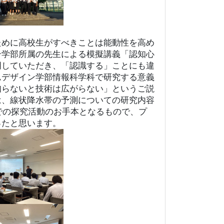
ために高校生がすべきことは能動性を高め
ン学部所属の先生による模擬講義「認知心
明していただき、「認識する」ことにも違
ムデザイン学部情報科学科で研究する意義
知らないと技術は広がらない」というご説
は、線状降水帯の予測についての研究内容
での探究活動のお手本となるもので、プ
ったと思います。