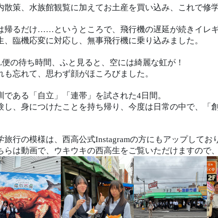
内散策、水族館観覧に加えてお土産を買い込み、これで修
は帰るだけ……というところで、飛行機の遅延が続きイレ
生、臨機応変に対応し、無事飛行機に乗り込みました。
AL便の待ち時間、ふと見ると、空には綺麗な虹が！
れも忘れて、思わず顔がほころびました。
訓である「自立」「連帯」を試された4日間。
験し、身につけたことを持ち帰り、今度は日常の中で、「
学旅行の模様は、西高公式Instagramの方にもアップしてお
ちらは動画で、ウキウキの西高生をご覧いただけますので