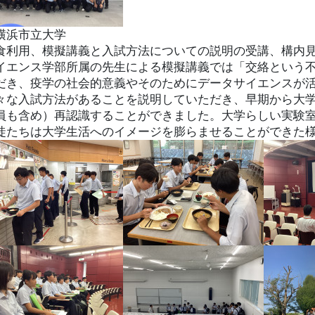
横浜市立大学
食利用、模擬講義と入試方法についての説明の受講、構内
イエンス学部所属の先生による模擬講義では「交絡という
だき、疫学の社会的意義やそのためにデータサイエンスが
々な入試方法があることを説明していただき、早期から大
員も含め）再認識することができました。大学らしい実験
徒たちは大学生活へのイメージを膨らませることができた