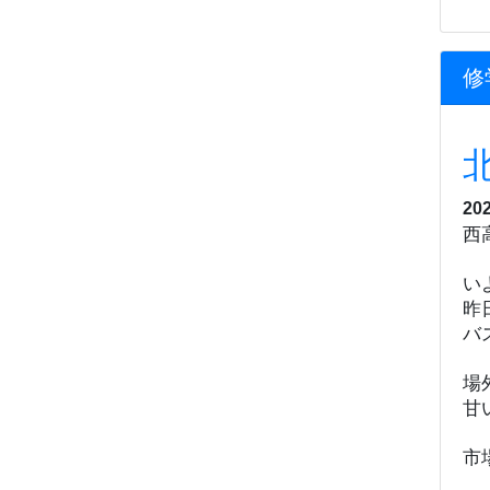
修
20
西
い
昨
バ
場
甘
市