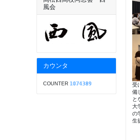
風会
カウンタ
COUNTER
𝟙𝟘𝟟𝟜𝟛𝟠𝟡
受
備
と
大
の
生