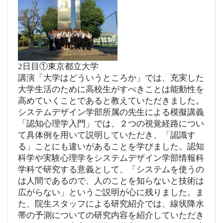
2日目①東京都立大学
講演「大学はどういうところか」では、充実した
大学生活のために高校生がすべきことは能動性を
高めていくことであると教えていただきました。
システムデザイン学部所属の先生による模擬講義
「認知心理学入門」では、２つの視覚経路につい
て具体例を用いて説明していただき、「認識す
る」ことにも違いがあることを学びました。
認知
科学や実験心理学を
システムデザイン学部情報科
学科で研究する意義として、「システムを使うの
は人間であるので、人のことを知らないと技術は
広がらない」というご説明が心に残りました。
ま
た、院生スタッフによる研究紹介では、線状降水
帯の予測についての研究内容を紹介していただき