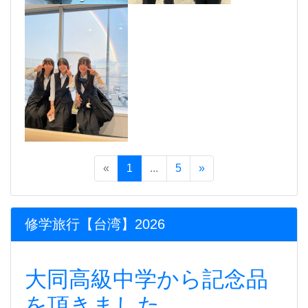
«
1
...
5
»
修学旅行【台湾】2026
大同高級中学から記念品
を頂きました