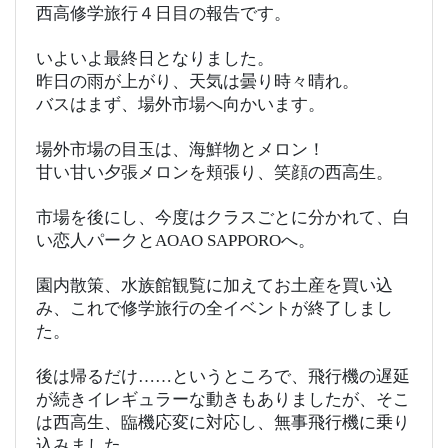
西高修学旅行４日目の報告です。
いよいよ最終日となりました。
昨日の雨が上がり、天気は曇り時々晴れ。
バスはまず、場外市場へ向かいます。
場外市場の目玉は、海鮮物とメロン！
甘い甘い夕張メロンを頬張り、笑顔の西高生。
市場を後にし、今度はクラスごとに分かれて、白
い恋人パークとAOAO SAPPOROへ。
園内散策、水族館観覧に加えてお土産を買い込
み、これで修学旅行の全イベントが終了しまし
た。
後は帰るだけ……というところで、飛行機の遅延
が続きイレギュラーな動きもありましたが、そこ
は西高生、臨機応変に対応し、無事飛行機に乗り
込みました。