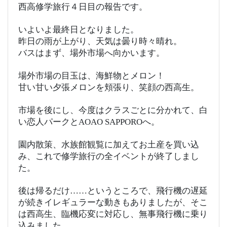
西高修学旅行４日目の報告です。
いよいよ最終日となりました。
昨日の雨が上がり、天気は曇り時々晴れ。
バスはまず、場外市場へ向かいます。
場外市場の目玉は、海鮮物とメロン！
甘い甘い夕張メロンを頬張り、笑顔の西高生。
市場を後にし、今度はクラスごとに分かれて、白
い恋人パークとAOAO SAPPOROへ。
園内散策、水族館観覧に加えてお土産を買い込
み、これで修学旅行の全イベントが終了しまし
た。
後は帰るだけ……というところで、飛行機の遅延
が続きイレギュラーな動きもありましたが、そこ
は西高生、臨機応変に対応し、無事飛行機に乗り
込みました。