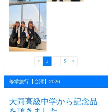
«
1
...
5
»
修学旅行【台湾】2026
大同高級中学から記念品
を頂きました