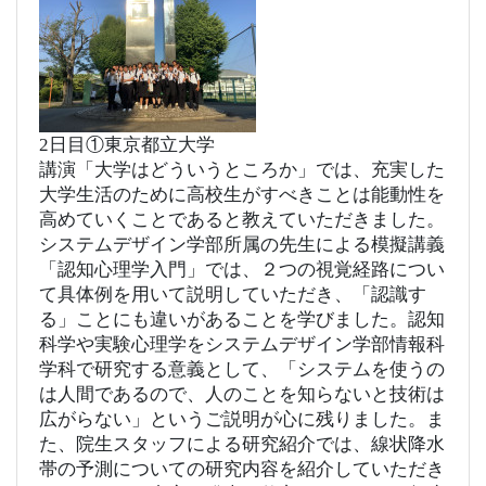
2日目①東京都立大学
講演「大学はどういうところか」では、充実した
大学生活のために高校生がすべきことは能動性を
高めていくことであると教えていただきました。
システムデザイン学部所属の先生による模擬講義
「認知心理学入門」では、２つの視覚経路につい
て具体例を用いて説明していただき、「認識す
る」ことにも違いがあることを学びました。
認知
科学や実験心理学を
システムデザイン学部情報科
学科で研究する意義として、「システムを使うの
は人間であるので、人のことを知らないと技術は
広がらない」というご説明が心に残りました。
ま
た、院生スタッフによる研究紹介では、線状降水
帯の予測についての研究内容を紹介していただき