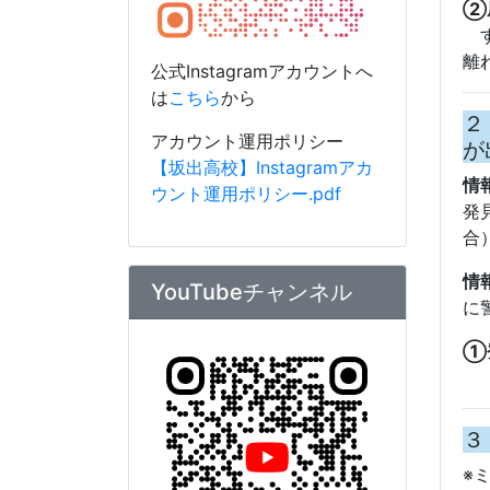
YouTubeチャンネル
に
①
安
３
※
指
が
①
公式YouTubeへは
こちら
から
直
面
アカウント運用ポリシー
【坂出高校】Youtubeアカウ
②
ント運用ポリシー.pdf
で
４