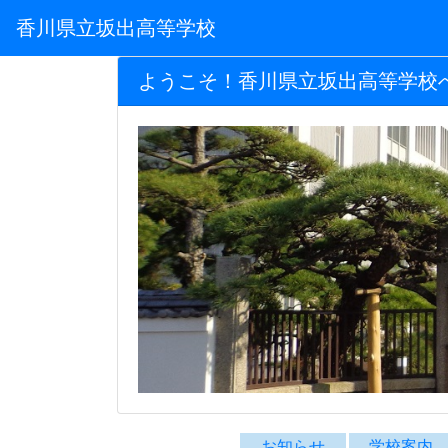
香川県立坂出高等学校
ようこそ！香川県立坂出高等学校
お知らせ
学校案内
坂高TOP
お知らせ
学校案
累計 1,100,961
Ｊ
今日 42
昨日 631
Ｊ
Instagramアカウント