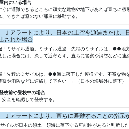
警察や消防などに連絡して下さい。」（日本の海域外に落下）
登校前や登校中の場合
全を確認して登校する。
 Ｊアラートにより、直ちに避難することの指示
ミサイルが日本の領土・領海に落下する可能性があると判断し
示
「直ちに避難。直ちに避難。直ちに建物の中、又は地下に避
あります。直ちに避難して下さい。」
屋外にいる場合
ちに近くの建物の中、又は地下に避難する。近くに適当な建
に伏せ頭部を守る。
屋内にいる場合
きるだけ窓から離れ、できれば窓のない部屋へ移動する。
 Ｊアラートにより、日本の領土・領海に落下し