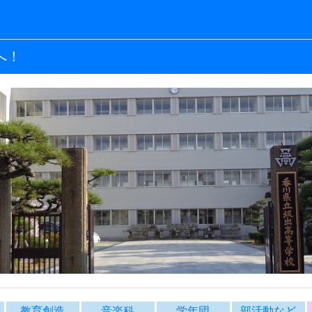
へ！
教育創造
音楽科
学年団
部活動など
内
教育創造コース
音楽科
学年団より
アラートへの対応について
アラート発信時の対応について