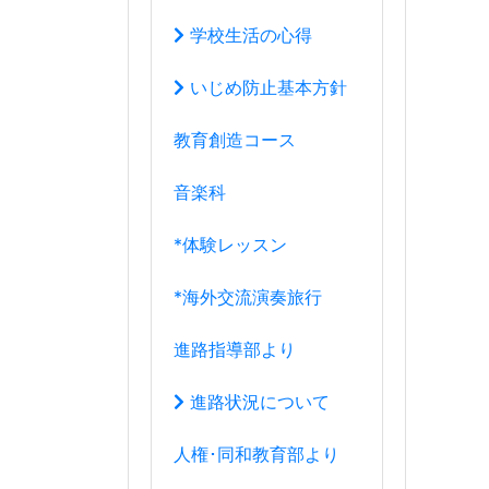
*海外交流演奏旅行
進路指導部より
進路状況について
人権･同和教育部より
教育研究部より
学年団より
１年団
２年団
３年団
学年団の過去ブログ