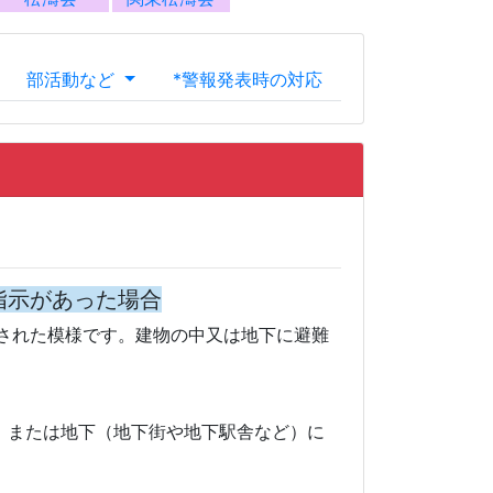
指示があった場合
された模様です。建物の中又は地下に避難
、または地下（地下街や地下駅舎など）に
動する。それがなければ、きるだけ窓から
日本の領海外の海域に落下した情報
方から●●へ通過した模様です。不審な物を
絡して下さい。」（日本上空を通過した場
を発見した場合には、決して近寄らず、直ち