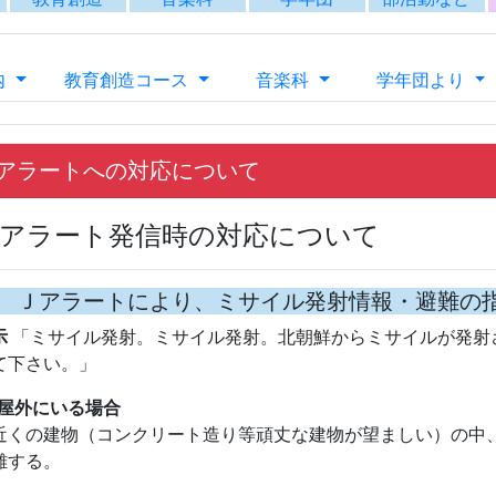
 Ｊアラートにより、ミサイル発射情報・避難の
示
「ミサイル発射。ミサイル発射。北朝鮮からミサイルが発射
て下さい。」
屋外にいる場合
くの建物（コンクリート造り等頑丈な建物が望ましい）の中
難する。
屋内にいる場合
ぐに避難できるところに頑丈な建物や地下があれば直ちに移
れ、できれば窓のない部屋に移動する。
 Ｊアラートにより、日本の上空を通過または、
出された場合
報
「ミサイル通過。ミサイル通過。先程のミサイルは、●●地
見した場合には、決して近寄らず、直ちに警察や消防などに連
）
報
「先程のミサイルは、●●海に落下した模様です。不審な物