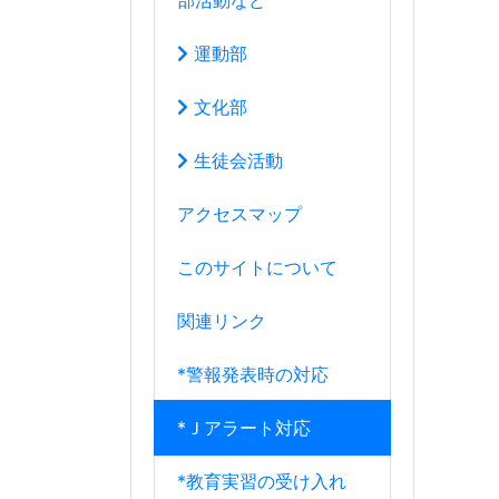
関連リンク
*警報発表時の対応
*Ｊアラート対応
*教育実習の受け入れ
*端末使用ガイドライン
8月
2026年
日
月
火
水
木
金
土
26
27
28
29
30
31
1
2
3
4
5
6
8
7