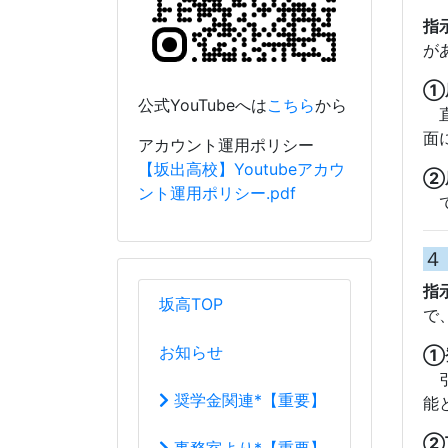
指
坂高TOP
で
お知らせ
①
引
奨学金関連*【重要】
能
②
事務室より*【重要】
引
行事予定
◎
学校案内
弾
て
校長室から
行
R04_R05校長室
教育目標