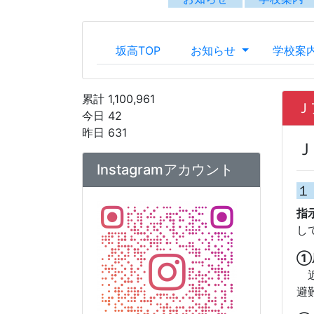
１
指
し
①
近
避
②
す
離
公式Instagramアカウントへ
は
こちら
から
２
アカウント運用ポリシー
が
【坂出高校】Instagramアカ
情
ウント運用ポリシー.pdf
発
合
情