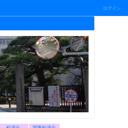
ログイン
松濤会
関東松濤会
部活動など
*警報発表時の対応