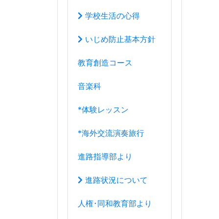
*海外交流演奏旅行
進路指導部より
進路状況について
人権･同和教育部より
教育研究部より
学年団より
１年団
２年団
３年団
学年団の過去ブログ