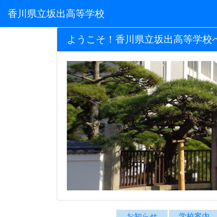
香川県立坂出高等学校
ようこそ！香川県立坂出高等学校
お知らせ
学校案内
坂高TOP
お知らせ
学校案
累計 1,102,137
今日 115
昨日 1,103
Instagramアカウント