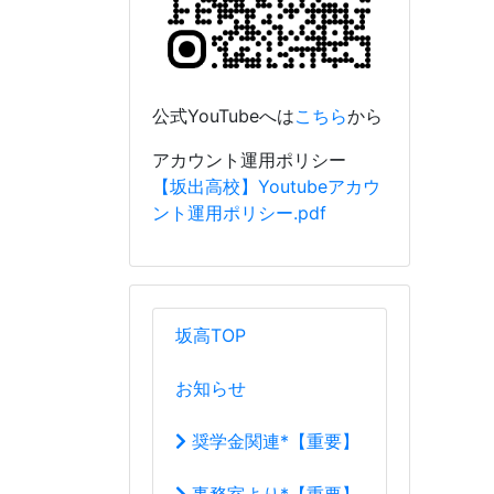
坂高TOP
お知らせ
奨学金関連*【重要】
事務室より*【重要】
行事予定
学校案内
校長室から
R04_R05校長室
教育目標