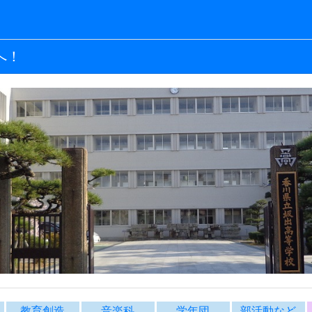
へ！
教育創造
音楽科
学年団
部活動など
内
教育創造コース
音楽科
学年団より