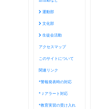
関連リンク
*警報発表時の対応
*Ｊアラート対応
*教育実習の受け入れ
*端末使用ガイドライン
8月
2026年
日
月
火
水
木
金
土
26
27
28
29
30
31
1
2
3
4
5
6
7
8