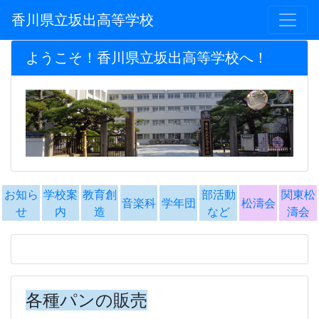
香川県立坂出高等学校
ようこそ！香川県立坂出高等学校へ！
お知ら
学校案
教育創
部活動
関東松
音楽科
学年団
松濤会
せ
内
造
など
濤会
各種パンの販売