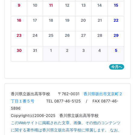
23
24
25
26
27
28
29
30
31
1
2
3
4
5
今月へ
香川県立坂出高等学校
〒762-0031
香川県坂出市文京町２
丁目１番５号
TEL 0877-46-5125 / FAX 0877-46-
5896
Copyright(c)2006-2025 香川県立坂出高等学校
このWebサイトに掲載された文章、画像、その他のコンテンツ
に関する著作権は香川県立坂出高等学校に帰属します。 なお、
ページ内の作文、作品などの著作物に対する権利は、それぞれ
の著作者に帰属します。写真はその肖像権、著作権の保有者を
除き、複製、出版物への二次利用を禁じます。