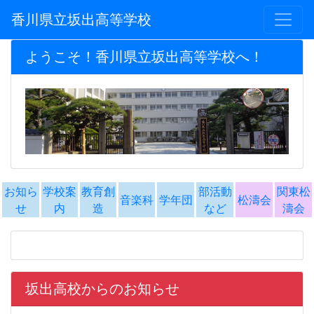
香川県立坂出高等学校
ようこそ！香川県立坂出高等学校へ！
お知ら
学校案
教育創
部活動
関東松
音楽科
学年団
松濤会
せ
内
造
など
濤会
坂出高校からのお知らせ