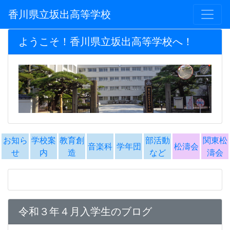
香川県立坂出高等学校
ようこそ！香川県立坂出高等学校へ！
お知ら
学校案
教育創
部活動
関東松
音楽科
学年団
松濤会
せ
内
造
など
濤会
令和３年４月入学生のブログ