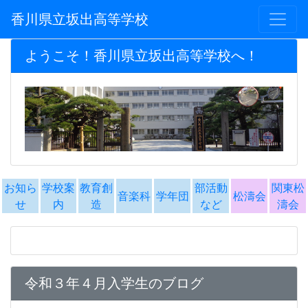
香川県立坂出高等学校
ようこそ！香川県立坂出高等学校へ！
お知ら
学校案
教育創
部活動
関東松
音楽科
学年団
松濤会
せ
内
造
など
濤会
令和３年４月入学生のブログ