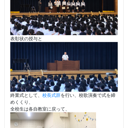
表彰状の授与と
終業式として、
校長式辞
を行い、校歌演奏で式を締
めくくり、
全校生は各自教室に戻って、