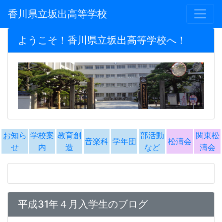
香川県立坂出高等学校
ようこそ！香川県立坂出高等学校へ！
お知ら
学校案
教育創
部活動
関東松
音楽科
学年団
松濤会
せ
内
造
など
濤会
平成31年４月入学生のブログ