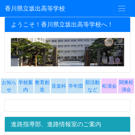
香川県立坂出高等学校
ようこそ！香川県立坂出高等学校へ！
お知ら
学校案
教育創
部活動
関東松
音楽科
学年団
松濤会
せ
内
造
など
濤会
進路指導部、進路情報室のご案内