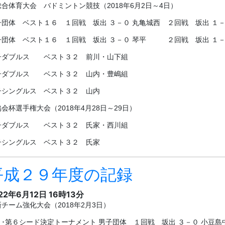
子シングルス ベスト３２ 氏家
平成２９年度の記録
22年6月12日 16時13分
チーム強化大会（2018年2月3日）
５･第６シード決定トーナメント 男子団体 １回戦 坂出 ３－０ 小豆島
子団体 ２回戦 坂出 ３－０ 高松中央 ３回戦 坂出 ０－３ 高松西
人大会 バドミントン競技（2017年10月28日,29日,11月3日）
子団体 ベスト１６ １回戦 坂出 ３－１ 飯山 ２回戦 坂出 ０－３ 
子団体 ベスト １６ １回戦 坂出 ３－０ 高松中央 ２回戦 坂出 ０
子シングルス ベスト３２ 氏家
子ダブルス ベスト３２ 松園・尾﨑組
子ダブルス ベスト３２ 山内・篭池組
子シングルス ベスト３２ 山内