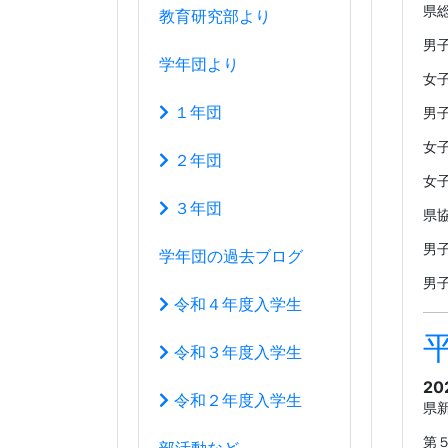
男
令和４年度入学生
令和３年度入学生
20
令和２年度入学生
県新
第
部活動など
女
運動部
県新
文化部
男
女
生徒会活動
男
アクセスマップ
女
女
このサイトについて
女