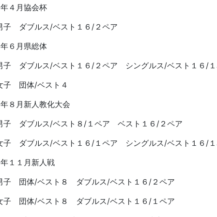
子 ダブルス/ベスト１６/１ペア シングルス/ベスト１６/１
６年１１月新人戦
子 団体/ベスト８ ダブルス/ベスト１６/２ペア
子 団体/ベスト８ ダブルス/ベスト１６/１ペア
６年２月新チーム強化大会（第５、６シード決定トーナメント
子 優勝
子 優勝
令和２年度の記録
22年6月12日 16時15分
協会杯選手権大会 中止
総合体育大会 バドミントン競技中止 ※代替試合（個人戦のみ）８月８