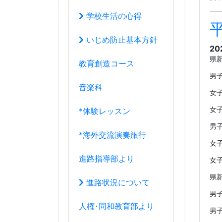
*海外交流演奏旅行
女
進路指導部より
女
県新
進路状況について
男
人権･同和教育部より
男
県
教育研究部より
男
学年団より
女
１年団
男
女
２年団
女
３年団
県協
男
学年団の過去ブログ