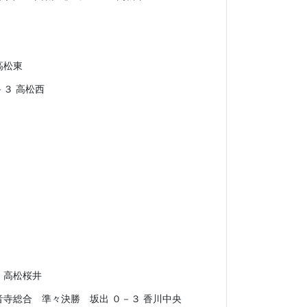
 高松桜井
音寺総合 準々決勝 坂出 ０－３ 香川中央
↑