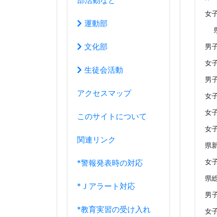
関連リンク
県新
女
*警報発表時の対応
県
*Ｊアラート対応
男
*教育実習の受け入れ
女
男
*端末使用ガイドライン
男
女
7月
県協
2024年
女
日
月
火
水
木
金
土
30
1
2
3
4
5
6
7
8
9
10
11
12
13