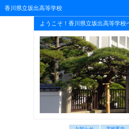
香川県立坂出高等学校
ようこそ！香川県立坂出高等学校
お知らせ
学校案内
坂高TOP
お知らせ
学校案
累計 1,102,186
バ
今日 164
昨日 1,103
Instagramアカウント