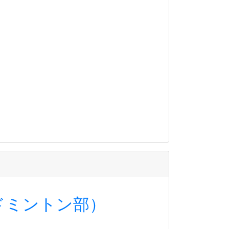
ドミントン部）
名