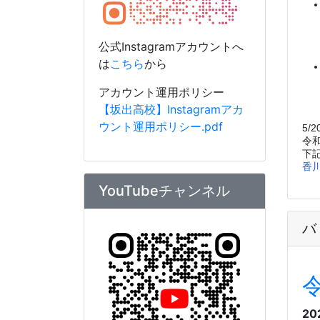
YouTubeチャンネル
バ
20
R
男
R
公式YouTubeへは
こちら
から
男
アカウント運用ポリシー
【坂出高校】Youtubeアカウ
女
ント運用ポリシー.pdf
R
男