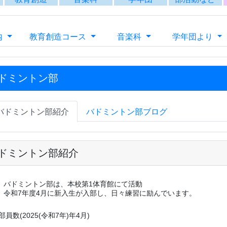
ドミントン部紹介
バドミントン部は、本校第1体育館にて活動
令和7年度4月に新入生が入部し、日々練習に励んでいます。
部員数(2025(令和7年)年4月)
男子
３年生 10名
２年生 7名
１年生 4名
女子
３年生 4名
２年生 6名
１年生 4名
20(月)更新
和6年度香川県高体連主催の各大会の戦績をご覧になりたい方は、
記URLをご参照ください。
川県高体連バドミントン専門部