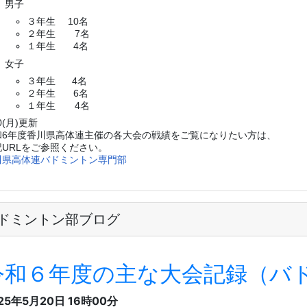
ドミントン部ブログ
令和６年度の主な大会記録（バ
25年5月20日 16時00分
６年４月協会杯
子 ダブルス/ベスト１６/２ペア
６年６月県総体
子 ダブルス/ベスト１６/２ペア シングルス/ベスト１６/１
子 団体/ベスト４
６年８月新人教化大会
子 ダブルス/ベスト８/１ペア ベスト１６/２ペア