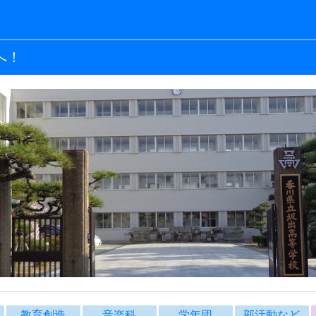
へ！
教育創造
音楽科
学年団
部活動など
内
教育創造コース
音楽科
学年団より
ドミントン部
バドミントン部紹介
バドミントン部ブログ