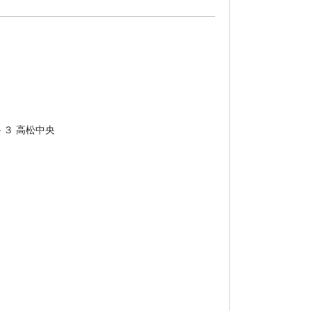
３ 高松東
３ 高松第一