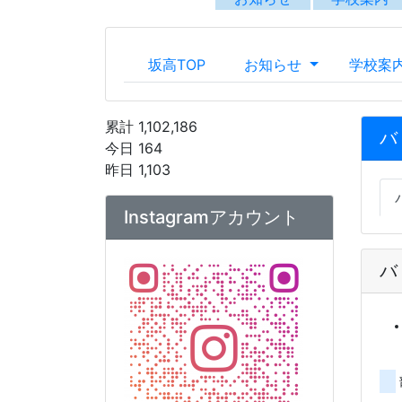
バ
公式Instagramアカウントへ
は
こちら
から
アカウント運用ポリシー
【坂出高校】Instagramアカ
ウント運用ポリシー.pdf
5/
令
下
香