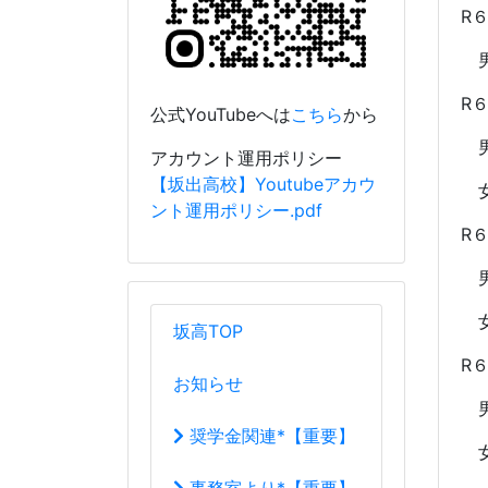
女
坂高TOP
R
お知らせ
男
奨学金関連*【重要】
女
事務室より*【重要】
R
男
行事予定
女
学校案内
校長室から
R04_R05校長室
20
県
教育目標
県