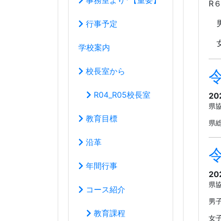
沿革
年間行事
20
県協
コース紹介
男
教育課程
女
学校生活の心得
いじめ防止基本方針
20
県新
教育創造コース
男
音楽科
女
女
*体験レッスン
男