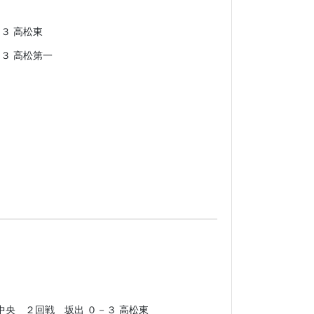
中央 ２回戦 坂出 ０－３ 高松東
高松東
－３ 高松西