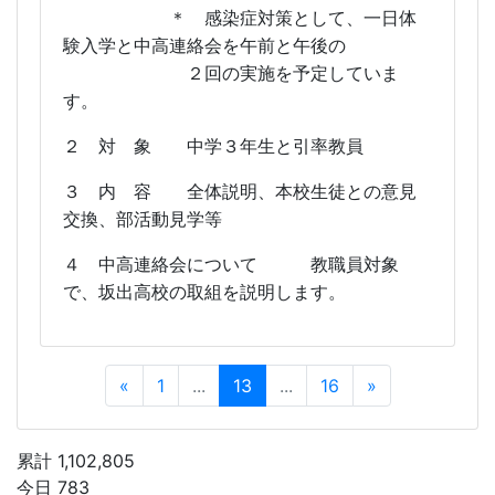
２ 対 象 中学３年生と引率教員
３ 内 容 全体説明、本校生徒との意見
交換、部活動見学等
４ 中高連絡会について
教職員対象
で、坂出高校の取組を説明します。
«
1
...
13
...
16
»
累計 1,102,805
今日 783
昨日 1,103
Instagramアカウント