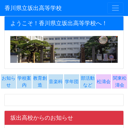
香川県立坂出高等学校
ようこそ！香川県立坂出高等学校へ！
お知ら
学校案
教育創
部活動
関東松
音楽科
学年団
松濤会
せ
内
造
など
濤会
坂出高校からのお知らせ
県教育委員会による「高校生のための教職説
明会」がありました。（教育創造コース）
2022-10-01
[香川県立坂出高等学校管理者]