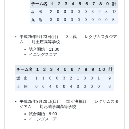
チーム名
１
２
３
４
５
６
７
８
９
計
坂 出
2
0
0
0
0
0
3
2
5
12
丸 亀
3
0
0
0
0
0
0
0
0
5
平成25年9月23日(月) 3回戦 レクザムスタジア
ム 対土庄高等学校
試合開始 11:30
イニングスコア
チーム名
１
２
３
４
５
６
７
８
９
１０
計
坂 出
1
1
0
0
3
2
1
0
0
1
9
土 庄
0
0
4
0
0
4
0
0
0
0
8
平成25年9月29日(日) 準々決勝戦 レクザムスタ
ジアム 対尽誠学園高等学校
試合開始 9:00
イニングスコア