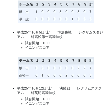
チーム名
１
２
３
４
５
６
７
８
９
計
坂 出
1
0
0
0
3
0
0
3
0
7
尽 誠
0
0
0
0
0
0
1
0
5
6
平成25年10月5日(土) 準決勝戦 レクザムスタジ
アム 対高松第一高等学校
試合開始 10:00
イニングスコア
チーム名
１
２
３
４
５
６
７
８
９
計
坂 出
0
3
0
0
0
0
0
2
2
7
高松一
0
1
0
0
0
2
0
0
0
3
平成25年10月12日(土) 決勝戦 レクザムスタジ
アム 対英明高等学校
試合開始 13:00
イニングスコア