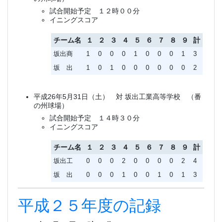
試合開始予定 １２時００分
イニングスコア
チーム名
１
２
３
４
５
６
７
８
９
計
坂出商
1
0
0
0
1
0
0
0
1
3
坂 出
1
0
1
0
0
0
0
0
0
2
平成26年5月31日（土） 対 坂出工業高等学校 （番
の州球場）
試合開始予定 １４時３０分
イニングスコア
チーム名
１
２
３
４
５
６
７
８
９
計
坂出工
0
0
0
2
0
0
0
0
2
4
坂 出
0
0
0
1
0
0
1
0
1
3
平成２５年度の記録