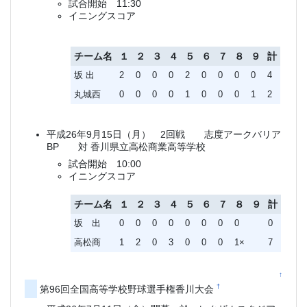
試合開始 11:30
イニングスコア
チーム名
１
２
３
４
５
６
７
８
９
計
坂 出
2
0
0
0
2
0
0
0
0
4
丸城西
0
0
0
0
1
0
0
0
1
2
平成26年9月15日（月） 2回戦 志度アークバリア
BP 対 香川県立高松商業高等学校
試合開始 10:00
イニングスコア
チーム名
１
２
３
４
５
６
７
８
９
計
坂 出
0
0
0
0
0
0
0
0
0
高松商
1
2
0
3
0
0
0
1×
7
↑
†
第96回全国高等学校野球選手権香川大会