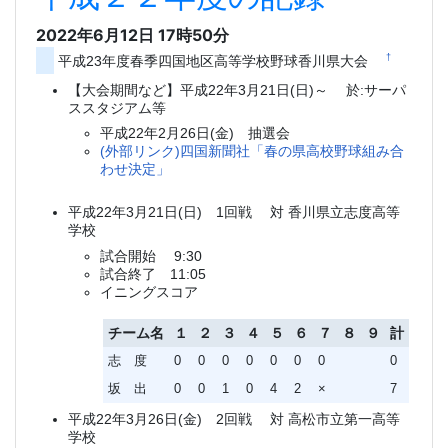
2022年6月12日 17時50分
†
平成23年度春季四国地区高等学校野球香川県大会
【大会期間など】平成22年3月21日(日)～ 於:サーパ
ススタジアム等
平成22年2月26日(金) 抽選会
(外部リンク)四国新聞社「春の県高校野球組み合
わせ決定」
平成22年3月21日(日) 1回戦 対 香川県立志度高等
学校
試合開始 9:30
試合終了 11:05
イニングスコア
チーム名
１
２
３
４
５
６
７
８
９
計
志 度
0
0
0
0
0
0
0
0
坂 出
0
0
1
0
4
2
×
7
平成22年3月26日(金) 2回戦 対 高松市立第一高等
学校