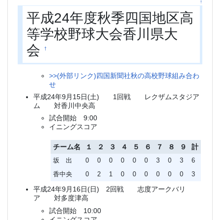
↑
平成24年度秋季四国地区高
等学校野球大会香川県大
会
†
>>(外部リンク)四国新聞社秋の高校野球組み合わ
せ
平成24年9月15日(土) 1回戦 レクザムスタジア
ム 対香川中央高
試合開始 9:00
イニングスコア
チーム名
１
２
３
４
５
６
７
８
９
計
坂 出
0
0
0
0
0
0
3
0
3
6
香中央
0
2
1
0
0
0
0
0
0
3
平成24年9月16日(日) 2回戦 志度アークバリ
ア 対多度津高
試合開始 10:00
イニングスコア