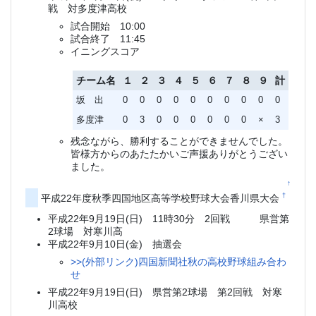
戦 対多度津高校
試合開始 10:00
試合終了 11:45
イニングスコア
チーム名
１
２
３
４
５
６
７
８
９
計
坂 出
0
0
0
0
0
0
0
0
0
0
多度津
0
3
0
0
0
0
0
0
×
3
残念ながら、勝利することができませんでした。
皆様方からのあたたかいご声援ありがとうござい
ました。
↑
†
平成22年度秋季四国地区高等学校野球大会香川県大会
平成22年9月19日(日) 11時30分 2回戦 県営第
2球場 対寒川高
平成22年9月10日(金) 抽選会
>>(外部リンク)四国新聞社秋の高校野球組み合わ
せ
平成22年9月19日(日) 県営第2球場 第2回戦 対寒
川高校