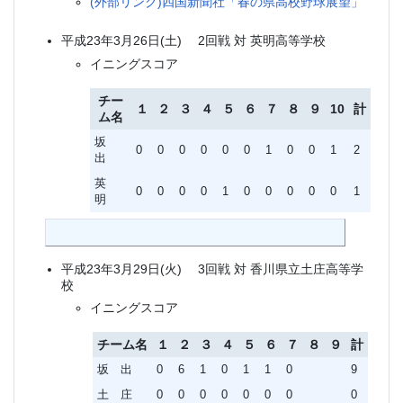
(外部リンク)四国新聞社「春の県高校野球展望」
平成23年3月26日(土) 2回戦 対 英明高等学校
イニングスコア
チー
１
２
３
４
５
６
７
８
９
10
計
ム名
坂
0
0
0
0
0
0
1
0
0
1
2
出
英
0
0
0
0
1
0
0
0
0
0
1
明
平成23年3月29日(火) 3回戦 対 香川県立土庄高等学
校
イニングスコア
チーム名
１
２
３
４
５
６
７
８
９
計
坂 出
0
6
1
0
1
1
0
9
土 庄
0
0
0
0
0
0
0
0