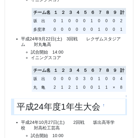
チーム名
１
２
３
４
５
６
７
８
９
計
坂 出
0
1
0
0
0
1
0
0
0
2
多度津
0
0
0
0
0
0
1
0
0
1
平成24年9月22日(土) 3回戦 レクザムスタジア
ム 対丸亀高
試合開始 14:00
イニングスコア
チーム名
１
２
３
４
５
６
７
８
９
計
坂 出
0
0
0
0
3
0
1
0
0
4
丸 亀
2
1
2
1
0
0
1
1
×
8
↑
平成24年度1年生大会
†
平成24年10月27日(土) 2回戦 坂出高等学
校 対高松工芸高
試合開始 10:00