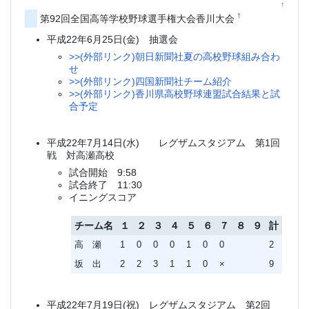
↑
†
第92回全国高等学校野球選手権大会香川大会
平成22年6月25日(金) 抽選会
>>(外部リンク)朝日新聞社夏の高校野球組み合わ
せ
>>(外部リンク)四国新聞社チーム紹介
>>(外部リンク)香川県高校野球連盟試合結果と試
合予定
平成22年7月14日(水) レグザムスタジアム 第1回
戦 対高瀬高校
試合開始 9:58
試合終了 11:30
イニングスコア
チーム名
１
２
３
４
５
６
７
８
９
計
高 瀬
1
0
0
0
1
0
0
2
坂 出
2
2
3
1
1
0
×
9
平成22年7月19日(祝) レグザムスタジアム 第2回