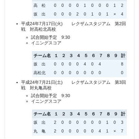
高 松
0
0
0
0
1
0
0
0
1
2
坂 出
0
0
0
2
0
1
0
1
×
4
平成24年7月17日(火) レクザムスタジアム 第2回
戦 対高松北高校
試合開始予定 9:30
イニングスコア
チーム名
１
２
３
４
５
６
７
８
９
計
坂 出
0
0
0
0
4
0
4
8
高松北
0
0
0
0
0
0
0
0
平成24年7月21日(土) レクザムスタジアム 第3回
戦 対丸亀高校
試合開始予定 9:30
イニングスコア
チーム名
１
２
３
４
５
６
７
８
９
計
坂 出
2
0
0
0
0
0
0
1
0
3
丸 亀
2
0
0
0
0
0
4
1
×
7