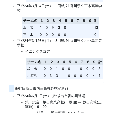
平成24年3月24日(土) 2回戦 対 香川県立三木高等学
校
チーム名
１
２
３
４
５
６
７
８
９
計
坂 出
1
0
9
3
0
13
三 木
0
0
0
0
0
0
平成24年3月26日(月) 3回戦 対 香川県立小豆島高等
学校
イニングスコア
チーム名
１
２
３
４
５
６
７
８
９
計
坂 出
0
0
1
0
0
1
0
0
0
2
小豆島
0
3
0
1
0
0
0
0
×
4
↑
†
第67回坂出市内三高校野球定期戦
平成24年6月2日(土) 於:坂出市番の州球場
第一試合 坂出商業高校(一塁側) vs 坂出高校(三
塁側) 9：00～