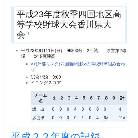
↑
平成23年度秋季四国地区高
等学校野球大会香川県大
会
†
平成23年9月11日(日) 9時00分 2回戦 県営第2球
場 対多度津高
>>(外部リンク)四国新聞社秋の高校野球組み合わ
せ
試合開始 9:00
イニングスコア
チーム
１
２
３
４
５
６
７
８
９
計
名
坂 出
0
0
0
4
0
0
0
0
4
多度津
0
0
0
0
1
0
4
6×
11×
平成２２年度の記録