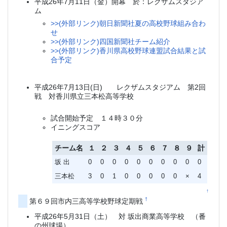
平成26年7月11日（金）開幕 於：レクザムスタジア
ム
>>(外部リンク)朝日新聞社夏の高校野球組み合わ
せ
>>(外部リンク)四国新聞社チーム紹介
>>(外部リンク)香川県高校野球連盟試合結果と試
合予定
平成26年7月13日(日) レクザムスタジアム 第2回
戦 対香川県立三本松高等学校
試合開始予定 １４時３０分
イニングスコア
チーム名
１
２
３
４
５
６
７
８
９
計
坂 出
0
0
0
0
0
0
0
0
0
0
三本松
3
0
1
0
0
0
0
0
×
4
↑
†
第６９回市内三高等学校野球定期戦
平成26年5月31日（土） 対 坂出商業高等学校 （番
の州球場）