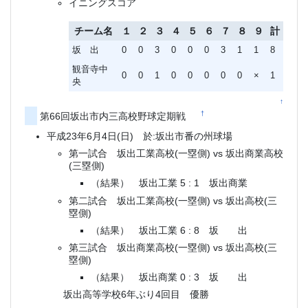
イニングスコア
チーム名
１
２
３
４
５
６
７
８
９
計
坂 出
0
0
3
0
0
0
3
1
1
8
観音寺中
0
0
1
0
0
0
0
0
×
1
央
↑
†
第66回坂出市内三高校野球定期戦
平成23年6月4日(日) 於:坂出市番の州球場
第一試合 坂出工業高校(一塁側) vs 坂出商業高校
(三塁側)
（結果） 坂出工業 5 : 1 坂出商業
第二試合 坂出工業高校(一塁側) vs 坂出高校(三
塁側)
（結果） 坂出工業 6 : 8 坂 出
第三試合 坂出商業高校(一塁側) vs 坂出高校(三
塁側)
（結果） 坂出商業 0 : 3 坂 出
坂出高等学校6年ぶり4回目 優勝