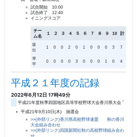
試合開始 10:00
試合終了 12:40
イニングスコア
チー
１
２
３
４
５
６
７
８
９
10
計
ム名
坂
1
0
0
2
0
1
0
0
0
3
7
出
琴
0
0
0
0
3
0
0
0
1
0
4
平
平成２１年度の記録
2022年6月12日 17時49分
†
平成21年度秋季四国地区高等学校野球大会香川県大会
平成21年9月10日(木) 抽選会
>>(外部リンク)香川県高校野球連盟 秋の香川
大会組み合わせ
>>(外部リンク)四国新聞社秋の高校野球組み合わ
せ