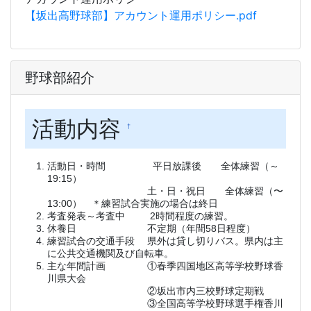
【坂出高野球部】アカウント運用ポリシー.pdf
野球部紹介
活動内容
†
活動日・時間 平日放課後 全体練習（～
19:15）
土・日・祝日 全体練習（〜
13:00） ＊練習試合実施の場合は終日
考査発表～考査中 2時間程度の練習。
休養日 不定期（年間58日程度）
練習試合の交通手段 県外は貸し切りバス。県内は主
に公共交通機関及び自転車。
主な年間計画 ①春季四国地区高等学校野球香
川県大会
②坂出市内三校野球定期戦
③全国高等学校野球選手権香川