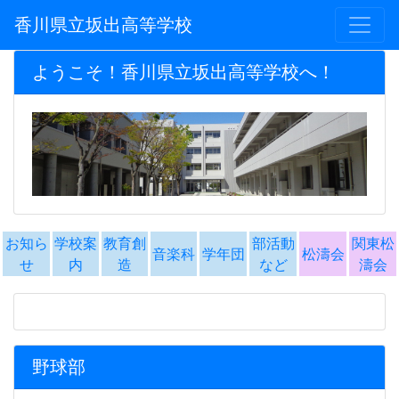
香川県立坂出高等学校
ようこそ！香川県立坂出高等学校へ！
お知ら
学校案
教育創
部活動
関東松
音楽科
学年団
松濤会
せ
内
造
など
濤会
野球部