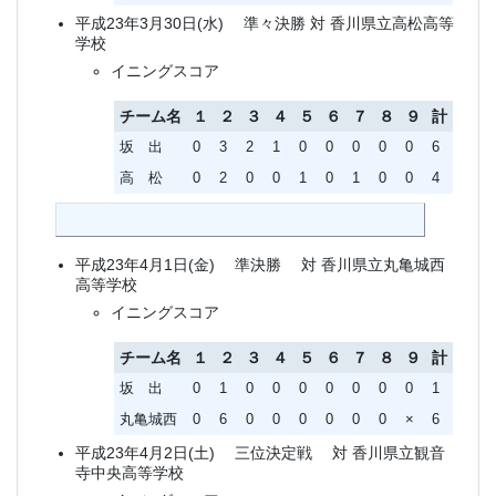
平成23年3月30日(水) 準々決勝 対 香川県立高松高等
学校
イニングスコア
チーム名
１
２
３
４
５
６
７
８
９
計
坂 出
0
3
2
1
0
0
0
0
0
6
高 松
0
2
0
0
1
0
1
0
0
4
平成23年4月1日(金) 準決勝 対 香川県立丸亀城西
高等学校
イニングスコア
チーム名
１
２
３
４
５
６
７
８
９
計
坂 出
0
1
0
0
0
0
0
0
0
1
丸亀城西
0
6
0
0
0
0
0
0
×
6
平成23年4月2日(土) 三位決定戦 対 香川県立観音
寺中央高等学校