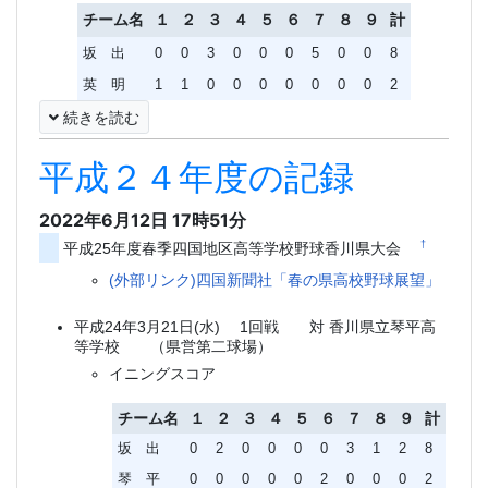
チーム名
１
２
３
４
５
６
７
８
９
計
坂 出
0
0
3
0
0
0
5
0
0
8
英 明
1
1
0
0
0
0
0
0
0
2
続きを読む
平成２４年度の記録
2022年6月12日 17時51分
†
平成25年度春季四国地区高等学校野球香川県大会
(外部リンク)四国新聞社「春の県高校野球展望」
平成24年3月21日(水) 1回戦 対 香川県立琴平高
等学校 （県営第二球場）
イニングスコア
チーム名
１
２
３
４
５
６
７
８
９
計
坂 出
0
2
0
0
0
0
3
1
2
8
琴 平
0
0
0
0
0
2
0
0
0
2