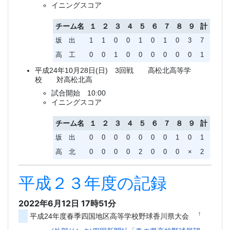
イニングスコア
チーム名
１
２
３
４
５
６
７
８
９
計
坂 出
1
1
0
0
1
0
1
0
3
7
高 工
0
0
1
0
0
0
0
0
0
1
平成24年10月28日(日) 3回戦 高松北高等学
校 対高松北高
試合開始 10:00
イニングスコア
チーム名
１
２
３
４
５
６
７
８
９
計
坂 出
0
0
0
0
0
0
0
1
0
1
高 北
0
0
0
0
2
0
0
0
×
2
平成２３年度の記録
2022年6月12日 17時51分
†
平成24年度春季四国地区高等学校野球香川県大会