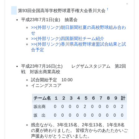
↑
†
第93回全国高等学校野球選手権大会香川大会
平成23年7月1日(金) 抽選会
>>(外部リンク)朝日新聞社夏の高校野球組み合わ
せ
>>(外部リンク)四国新聞社チーム紹介
>>(外部リンク)香川県高校野球連盟試合結果と試
合予定
平成23年7月16日(土) レグザムスタジアム 第2回
戦 対坂出商業高校
試合開始予定 10:00
イニングスコア
チーム名
１
２
３
４
５
６
７
８
９
計
坂出商
0
0
0
0
2
0
0
0
0
2
坂 出
0
0
0
0
0
0
0
0
0
0
残念ながら、3年生15名、2年生13名、1年生8名
の夏が終わりました。 皆様方からのあたたかいご
声援ありがとうございました。