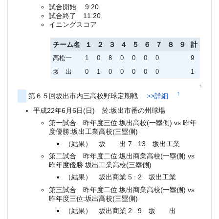
試合開始 9:20
試合終了 11:20
イニングスコア
チーム名
１
２
３
４
５
６
７
８
９
計
高松一
1
0
8
0
0
0
0
9
坂 出
0
1
0
0
0
0
0
1
↑
†
第６５回坂出市内三高校野球定期戦
>>詳細
平成22年6月6日(日) 於:坂出市番の州球場
第一試合 昨年度三位:坂出高校(一塁側) vs 昨年
度優勝:坂出工業高校(三塁側)
（結果） 坂 出 7 : 13 坂出工業
第二試合 昨年度二位:坂出商業高校(一塁側) vs
昨年度優勝:坂出工業高校(三塁側)
（結果） 坂出商業 5 : 2 坂出工業
第三試合 昨年度二位:坂出商業高校(一塁側) vs
昨年度三位:坂出高校(三塁側)
（結果） 坂出商業 2 : 9 坂 出