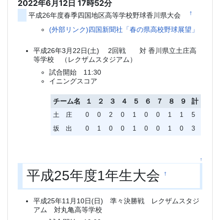
2022年6月12日 17時52分
†
平成26年度春季四国地区高等学校野球香川県大会
(外部リンク)四国新聞社「春の県高校野球展望」
平成26年3月22日(土) 2回戦 対 香川県立土庄高
等学校 （レクザムスタジアム）
試合開始 11:30
イニングスコア
チーム名
１
２
３
４
５
６
７
８
９
計
土 庄
0
0
2
0
1
0
0
1
1
5
坂 出
0
1
0
0
1
0
0
1
0
3
↑
平成25年度1年生大会
†
平成25年11月10日(日) 準々決勝戦 レクザムスタジ
アム 対丸亀高等学校