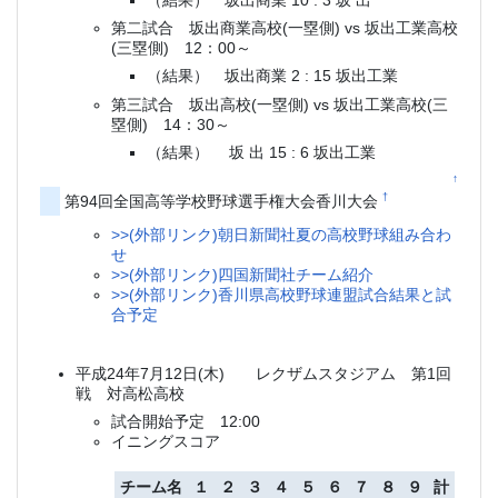
（結果） 坂出商業 10 : 3 坂 出
第二試合 坂出商業高校(一塁側) vs 坂出工業高校
(三塁側) 12：00～
（結果） 坂出商業 2 : 15 坂出工業
第三試合 坂出高校(一塁側) vs 坂出工業高校(三
塁側) 14：30～
（結果） 坂 出 15 : 6 坂出工業
↑
†
第94回全国高等学校野球選手権大会香川大会
>>(外部リンク)朝日新聞社夏の高校野球組み合わ
せ
>>(外部リンク)四国新聞社チーム紹介
>>(外部リンク)香川県高校野球連盟試合結果と試
合予定
平成24年7月12日(木) レクザムスタジアム 第1回
戦 対高松高校
試合開始予定 12:00
イニングスコア
チーム名
１
２
３
４
５
６
７
８
９
計