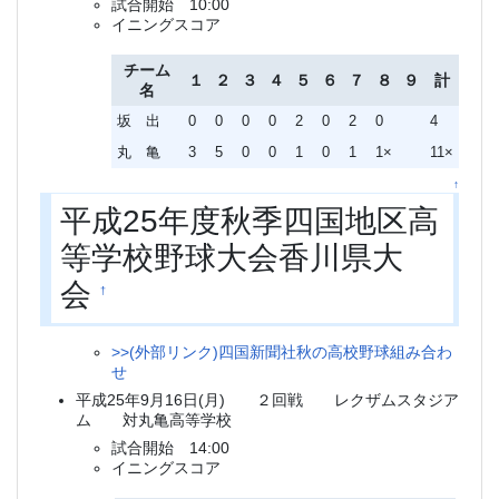
試合開始 10:00
イニングスコア
チーム
１
２
３
４
５
６
７
８
９
計
名
坂 出
0
0
0
0
2
0
2
0
4
丸 亀
3
5
0
0
1
0
1
1×
11×
↑
平成25年度秋季四国地区高
等学校野球大会香川県大
会
†
>>(外部リンク)四国新聞社秋の高校野球組み合わ
せ
平成25年9月16日(月) ２回戦 レクザムスタジア
ム 対丸亀高等学校
試合開始 14:00
イニングスコア