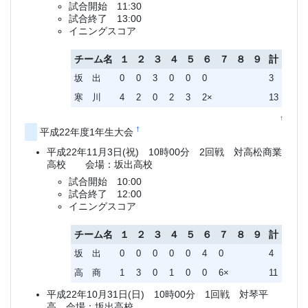
試合開始 11:30
試合終了 13:00
イニングスコア
チーム名
１
２
３
４
５
６
７
８
９
計
坂 出
0
0
3
0
0
0
3
寒 川
4
2
0
2
3
2×
13
↑
†
平成22年度1年生大会
平成22年11月3日(祝) 10時00分 2回戦 対高松商業
高校 会場：坂出高校
試合開始 10:00
試合終了 12:00
イニングスコア
チーム名
１
２
３
４
５
６
７
８
９
計
坂 出
0
0
0
0
0
4
0
4
高 商
1
3
0
1
0
0
6×
11
平成22年10月31日(日) 10時00分 1回戦 対琴平
高 会場：坂出高校