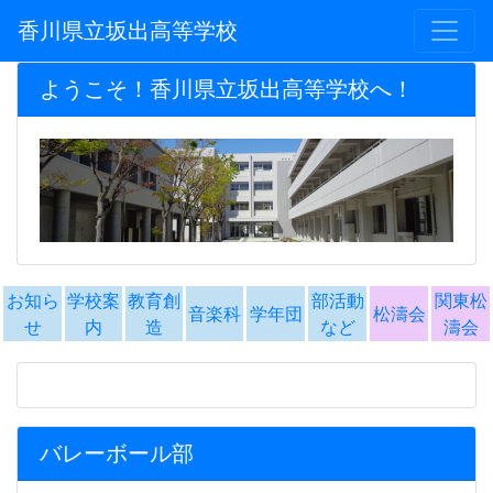
香川県立坂出高等学校
ようこそ！香川県立坂出高等学校へ！
お知ら
学校案
教育創
部活動
関東松
音楽科
学年団
松濤会
せ
内
造
など
濤会
バレーボール部