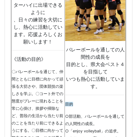
ターハイに出場できる
ように
、日々の練習を大切に
し、熱心に活動してい
ます。応援よろしくお
願いします！
バレーボールを通しての人
間性の成長を
《活動の目的》
目的とし、県大会ベスト４
を目指して
〇バレーボールを通じて、仲
いつも熱心に活動していま
間とともに目標に向かって頑
す。
張る大切さや、団体競技の楽
しさを学ぶ。〇コート外での
態度がプレーに現れることを
目的
常に心掛け、挨拶や掃除な
ど、普段の生活から当たり前
○部活動、バレーボールを通して
のことを当たり前にできるよ
の人間性の成長。
うにする。〇目標に向かって
○「enjoy volleyball」の追求。