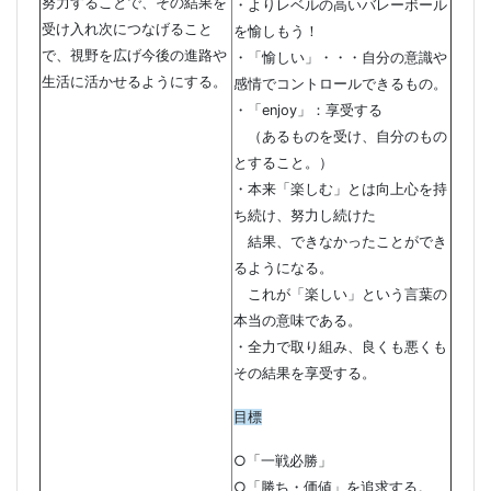
努力することで、その結果を
・よりレベルの高いバレーボール
受け入れ次につなげること
を愉しもう！
で、視野を広げ今後の進路や
・「愉しい」・・・自分の意識や
生活に活かせるようにする。
感情でコントロールできるもの。
・「enjoy」：享受する
（あるものを受け、自分のもの
とすること。）
・本来「楽しむ」とは向上心を持
ち続け、努力し続けた
結果、できなかったことができ
るようになる。
これが「楽しい」という言葉の
本当の意味である。
・全力で取り組み、良くも悪くも
その結果を享受する。
目標
○「一戦必勝」
○「勝ち・価値」を追求する。